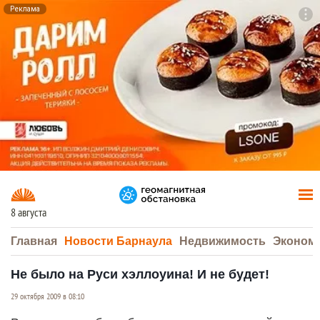
Реклама
To
F7
8 августа
Главная
Новости Барнаула
Недвижимость
Эконом
Не было на Руси хэллоуина! И не будет!
29 октября 2009 в 08:10