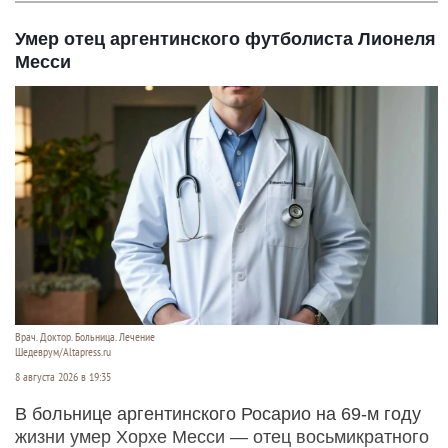
Умер отец аргентинского футболиста Лионеля
Месси
Врач. Доктор. Больница. Лечение
Шедеврум/Altapress.ru
8 августа 2026 в 19:35
В больнице аргентинского Росарио на 69-м году
жизни умер Хорхе Месси — отец восьмикратного