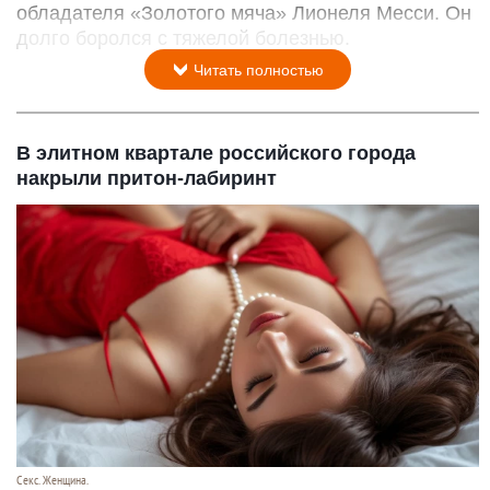
обладателя «Золотого мяча» Лионеля Месси. Он
долго боролся с тяжелой болезнью.
Читать полностью
В элитном квартале российского города
накрыли притон-лабиринт
Секс. Женщина.