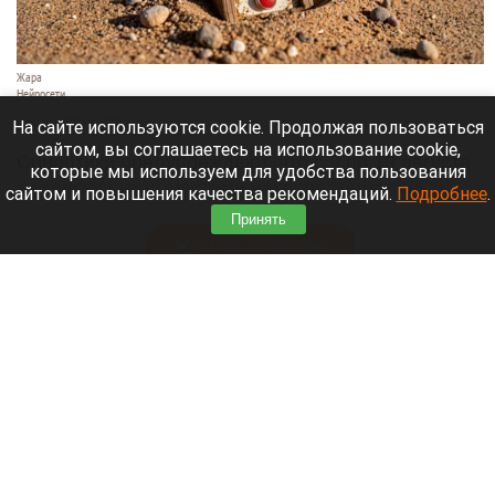
Жара
Нейросети
8 августа 2026 в 18:05
На сайте используются cookie. Продолжая пользоваться
сайтом, вы соглашаетесь на использование cookie,
Синоптики предупреждают, что с 9 по 13 августа
которые мы используем для удобства пользования
Алтайский край местами накроет аномальный
сайтом и повышения качества рекомендаций.
Подробнее
.
зной.
Принять
Читать полностью
Штукатурка с потолка едва не рухнула на
жительницу барнаульской многоэтажки.
Жалобы на УК