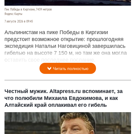
Пик Победы в Киргизии, 7439 метров
Яндекс Карты
7 августа 2026 в 09:45
Альпинистам на пике Победы в Киргизии
предстоит возможное открытие: прошлогодняя
экспедиция Натальи Наговициной завершилась
гибелью на высоте 7 150 м, но там же она могла
оставить свое последнее послание.
Читать полностью
Честный мужик. Altapress.ru вспоминает, за
что полюбили Михаила Евдокимова, и как
Алтайский край оплакивал его гибель