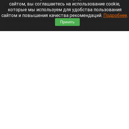
сайтом, вы соглашаетесь на использование cookie,
Альпинистам на пике Победы в Киргизии
которые мы используем для удобства пользования
предстоит возможное открытие: прошлогодняя
сайтом и повышения качества рекомендаций.
Подробнее
.
экспедиция Натальи Наговициной завершилась
Принять
гибелью на высоте 7 150 м, но там же она могла
оставить свое последнее послание.
Читать полностью
Бийск третий год не может найти инвестора
для долгостроя