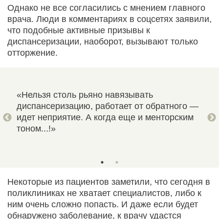
Однако не все согласились с мнением главного
врача. Люди в комментариях в соцсетях заявили,
что подобные активные призывы к
диспансеризации, наоборот, вызывают только
отторжение.
века
«Нельзя столь рьяно навязывать
«Я 
чего
диспансеризацию, работает от обратного —
дол
идет неприятие. А когда еще и менторским
так
 и к
тоном...!»
обр
ком
Некоторые из пациентов заметили, что сегодня в
поликлиниках не хватает специалистов, либо к
ним очень сложно попасть. И даже если будет
обнаружено заболевание, к врачу удастся