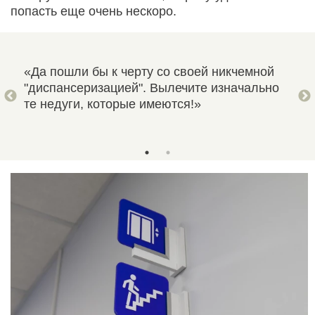
попасть еще очень нескоро.
очти
«Да пошли бы к черту со своей никчемной
«Сп
"диспансеризацией". Вылечите изначально
каж
ит!
те недуги, которые имеются!»
воо
!»
Не 