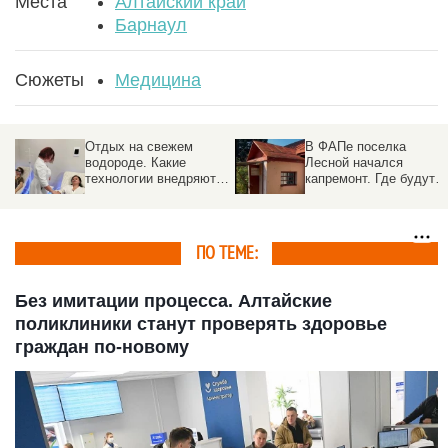
Места
Алтайский край
Барнаул
Сюжеты
Медицина
Отдых на свежем
В ФАПе поселка
водороде. Какие
Лесной начался
технологии внедряют в
капремонт. Где будут
санаториях Белокурихи
принимать врачи
ПО ТЕМЕ:
Без имитации процесса. Алтайские
поликлиники станут проверять здоровье
граждан по-новому