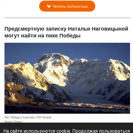
Читать полностью
Предсмертную записку Натальи Наговицыной
могут найти на пике Победы
Пик Победы в Киргизии, 7439 метров
Яндекс Карты
7 августа 2026 в 09:45
На сайте используются cookie. Продолжая пользоваться