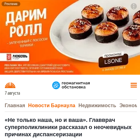
Реклама
To
F7
7 августа
Главная
Новости Барнаула
Недвижимость
Эконом
«Не только наша, но и ваша». Главврач
суперполиклиники рассказал о неочевидных
причинах диспансеризации