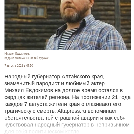
Михаил Евдокимов.
кадр из фильма "Не валяй дурака".
7 августа 2026 в 09:30
Народный губернатор Алтайского края,
знаменитый пародист и любимый актер —
Михаил Евдокимов на долгое время остался в
сердцах жителей региона. На протяжении 21 года
каждое 7 августа жители края оплакивают его
трагическую смерть. Altapress.ru вспоминает
обстоятельства той страшной аварии и как себя
чувствовал народный губернатор в непривычном
для себя политическом котле.