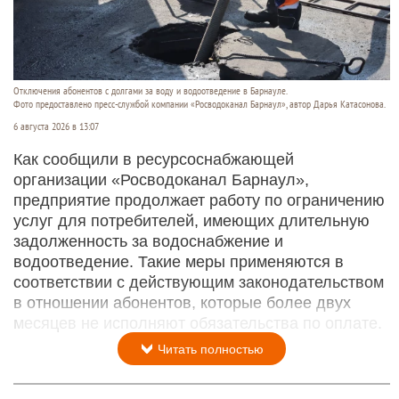
Отключения абонентов с долгами за воду и водоотведение в Барнауле.
Фото предоставлено пресс-службой компании «Росводоканал Барнаул», автор Дарья Катасонова.
6 августа 2026 в 13:07
Как сообщили в ресурсоснабжающей
организации «Росводоканал Барнаул»,
предприятие продолжает работу по ограничению
услуг для потребителей, имеющих длительную
задолженность за водоснабжение и
водоотведение. Такие меры применяются в
соответствии с действующим законодательством
в отношении абонентов, которые более двух
месяцев не исполняют обязательства по оплате.
Читать полностью