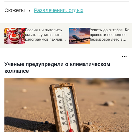
Сюжеты
Развлечения, отдых
Россиянки пытались
Успеть до октября. Как
смыть в унитаз пять
провести последнее
килограммов пахлавы
безвизовое лето в
в турецком отеле
Черногории и куда
поехать на Балканах
вместо нее
Ученые предупредили о климатическом
коллапсе