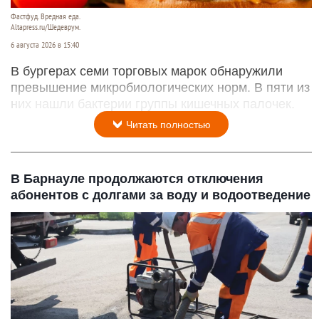
Фастфуд. Вредная еда.
Altapress.ru/Шедеврум.
6 августа 2026 в 15:40
В бургерах семи торговых марок обнаружили
превышение микробиологических норм. В пяти из
них нашли бактерии группы кишечных палочек.
Читать полностью
В Барнауле продолжаются отключения
абонентов с долгами за воду и водоотведение