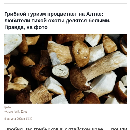
Грибной туризм процветает на Алтае:
любители тихой охоты делятся белыми.
Правда, на фото
Грибы.
vk.ru/gribniki22rus
6 августа 2026 в 13:20
Пробил час грибников в Алтайском крае — пошли