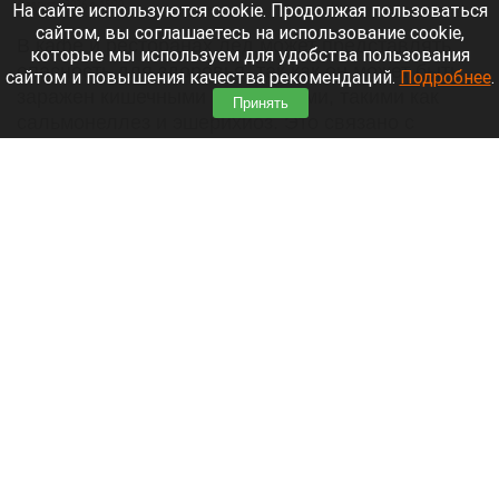
6 августа 2026 в 15:20
На сайте используются cookie. Продолжая пользоваться
сайтом, вы соглашаетесь на использование cookie,
В кафе и ресторанах лед может представлять
которые мы используем для удобства пользования
опасность для здоровья, так как он может быть
сайтом и повышения качества рекомендаций.
Подробнее
.
заражен кишечными инфекциями, такими как
Принять
сальмонеллез и эшерихиоз. Это связано с
образованием бактериальной пленки в
льдогенераторах.
Читать полностью
Женщина узнала об изменах мужа благодаря
неизвестному жужжанию