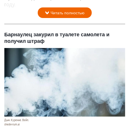
году.
Читать полностью
Барнаулец закурил в туалете самолета и
получил штраф
Дым. Курение. Вейп.
shedevrum.ai