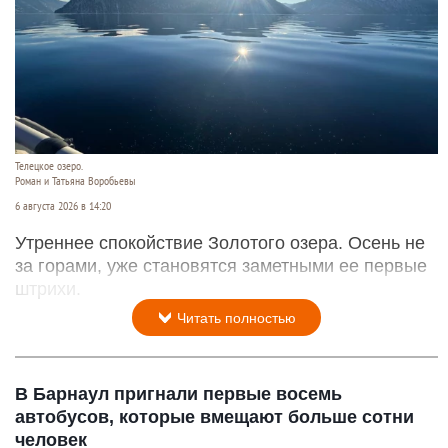
Телецкое озеро.
Роман и Татьяна Воробьевы
6 августа 2026 в 14:20
Утреннее спокойствие Золотого озера. Осень не
за горами, уже становятся заметными ее первые
штрихи.
Читать полностью
В Барнаул пригнали первые восемь
автобусов, которые вмещают больше сотни
человек