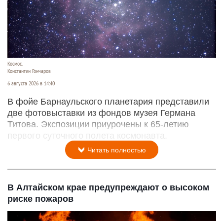
Космос.
Константин Гончаров
6 августа 2026 в 14:40
В фойе Барнаульского планетария представили
две фотовыставки из фондов музея Германа
Титова. Экспозиции приурочены к 65-летию
первого суточного полета космонавта.
Читать полностью
В Алтайском крае предупреждают о высоком
риске пожаров