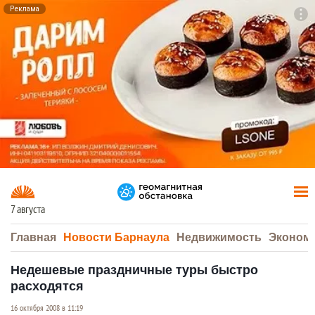
Реклама
To
F7
7 августа
Главная
Новости Барнаула
Недвижимость
Эконом
Недешевые праздничные туры быстро
расходятся
16 октября 2008 в 11:19