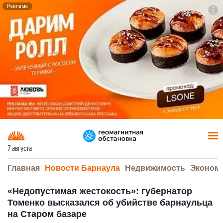
Реклама
To
F7
7 августа
Главная
Новости Барнаула
Недвижимость
Эконом
«Недопустимая жестокость»: губернатор
Томенко высказался об убийстве барнаульца
на Старом базаре