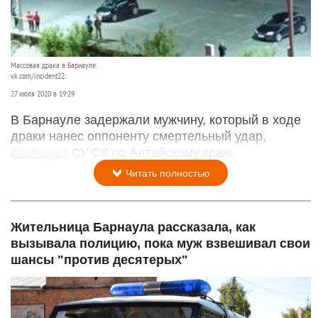
Массовая драка в Барнауле.
vk.com/incident22.
27 июля 2020 в 19:29
В Барнауле задержали мужчину, который в ходе
драки нанес оппоненту смертельный удар,
сообщает
СУ СК по Алтайскому краю.
Читать полностью
Жительница Барнаула рассказала, как
вызывала полицию, пока муж взвешивал свои
шансы "против десятерых"