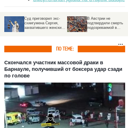
Суд приговорил экс-
В Австрии не
схиигумена Сергия,
подтвердили смерть
захватившего женский
подозреваемой в
монастырь, к семи
убийстве Дарьи
годам за разжигание
Дугиной
ненависти
ПО ТЕМЕ:
Скончался участник массовой драки в
Барнауле, получивший от боксера удар сзади
по голове