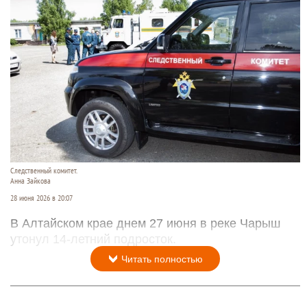
Следственный комитет.
Анна Зайкова
28 июня 2026 в 20:07
В Алтайском крае днем 27 июня в реке Чарыш
утонул 14-летний подросток.
Читать полностью