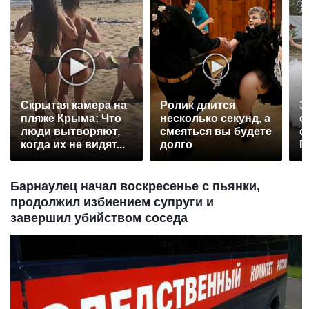
Скрытая камера на
Ролик длится
Э
пляже Крыма: Что
несколько секунд, а
о
люди вытворяют,
смеяться вы будете
с
когда их не видят...
долго
П
р
Барнаулец начал воскресенье с пьянки,
продолжил избиением супруги и
завершил убийством соседа