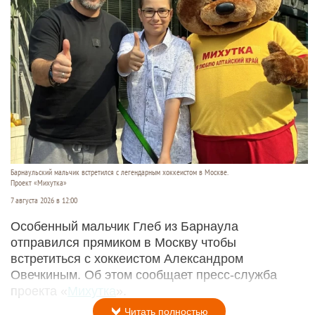
Барнаульский мальчик встретился с легендарным хоккеистом в Москве.
Проект «Михутка»
7 августа 2026 в 12:00
Особенный мальчик Глеб из Барнаула
отправился прямиком в Москву чтобы
встретиться с хоккеистом Александром
Овечкиным. Об этом сообщает пресс-служба
проекта «
Михутка
».
Читать полностью