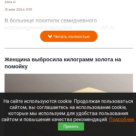
Алиса Ai
28 июня 2026 в 19:05
В больнице похитили семидневного
новорожденного мальчика,
сообщает
Aif.ru.
Читать полностью
Женщина выбросила килограмм золота на
помойку
На сайте используются cookie. Продолжая пользоваться
сайтом, вы соглашаетесь на использование cookie,
которые мы используем для удобства пользования
сайтом и повышения качества рекомендаций.
Подробнее
.
Принять