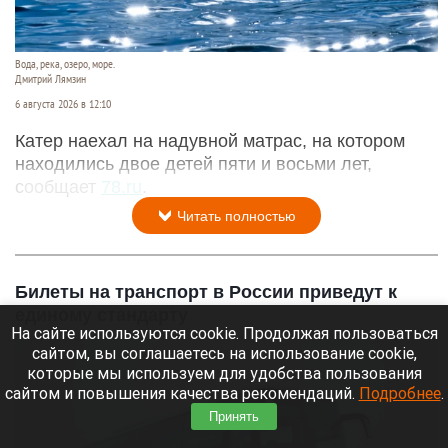
Вода, река, озеро, море.
Дмитрий Лямзин
6 августа 2026 в 12:10
Катер наехал на надувной матрас, на котором
находились двое детей пяти и восьми лет,
сообщает
78.ru
.
Читать полностью
Билеты на транспорт в России приведут к
единому стандарту
На сайте используются cookie. Продолжая пользоваться
сайтом, вы соглашаетесь на использование cookie,
которые мы используем для удобства пользования
сайтом и повышения качества рекомендаций.
Подробнее
.
Принять