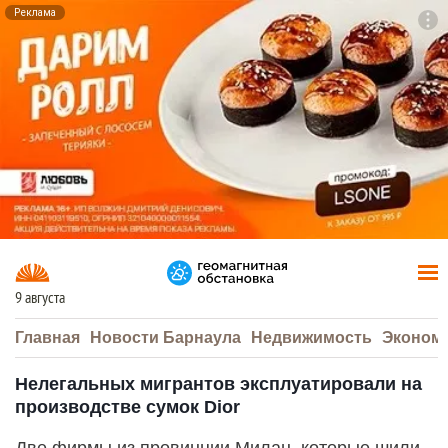
Реклама
To
F7
9 августа
Главная
Новости Барнаула
Недвижимость
Эконом
Нелегальных мигрантов эксплуатировали на
производстве сумок Dior
Две фирмы из провинции Милан, которые шили