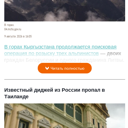
В горах.
04.mchs.gov.ru
9 августа 2026 в 16:05
В горах Кыргызстана продолжается поисковая
операция по розыску трех альпинистов
— двоих
граждан Белоруссии и одного гражданина Литвы.
Читать полностью
Известный диджей из России пропал в
Таиланде