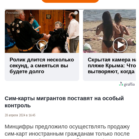
i
Ролик длится несколько
Скрытая камера на
секунд, а смеяться вы
пляже Крыма: Что
будете долго
вытворяют, когда и
видят...
Сим-карты мигрантов поставят на особый
контроль
28 апреля 2024 в 16:45
Минцифры предложило осуществлять продажу
сим-карт иностранным гражданам только после