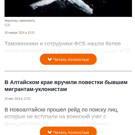
Наркотики, зависимость.
CC0
10 января 2024 в 15:55
Таможенники и сотрудники ФСБ нашли более
тонны кокаина на 11 млрд рублей,
сообщает
ФТС.
Читать полностью
В Алтайском крае вручили повестки бывшим
мигрантам-уклонистам
24 мая 2024 в 22:35
В Новоалтайске прошел рейд по поиску лиц,
которые не вступили на воинский учет с
гражданством РФ,
сообщает
«Банкфакс».
Читать полностью