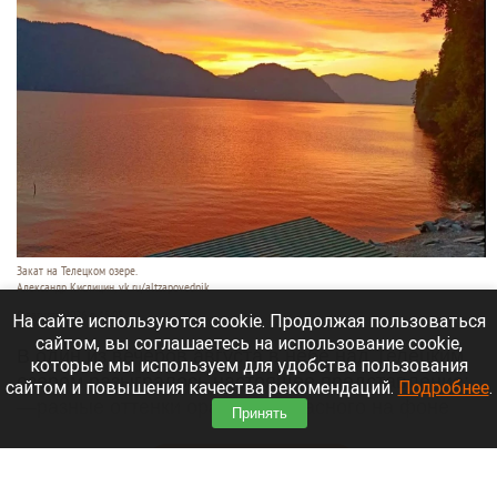
Закат на Телецком озере.
Александр Кислицин, vk.ru/altzapovednik
9 августа 2026 в 15:05
На сайте используются cookie. Продолжая пользоваться
сайтом, вы соглашаетесь на использование cookie,
В один из вечеров августа в небе над Телецким
которые мы используем для удобства пользования
озером разыгралось настоящее представление:
сайтом и повышения качества рекомендаций.
Подробнее
.
—разные оттенки оранжево-красного на фоне
Принять
синевы вод озера и величественных гор.
Читать полностью