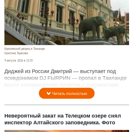
Королевский дворец в Таиланде.
Кристина Тарасова
9 августа 2026 в 15:35
Диджей из России Дмитрий — выступает под
псевдонимом DJ FЫRРИN — пропал в Таиланде
после возникновения проблем с документами.
Читать полностью
Невероятный закат на Телецком озере снял
инспектор Алтайского заповедника. Фото