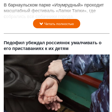
В барнаульском парке «Изумрудный» проходит
масштабный фестиваль «Лапки Тапки», где
собрались все собачники города.
Читать полностью
Педофил убеждал россиянок умалчивать о
его приставаниях к их детям