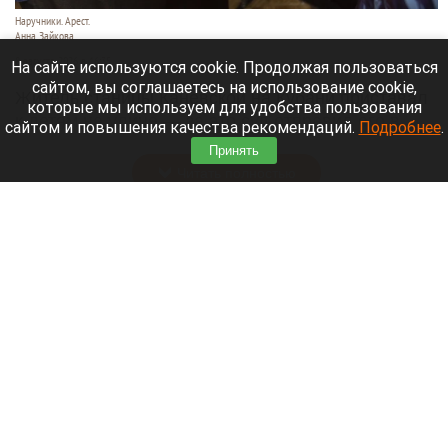
Наручники. Арест.
Анна Зайкова
8 августа 2026 в 16:35
На сайте используются cookie. Продолжая пользоваться
сайтом, вы соглашаетесь на использование cookie,
Житель станицы Каневской на Кубани приставал
которые мы используем для удобства пользования
к детям на улице — за это суд отправил его в
сайтом и повышения качества рекомендаций.
Подробнее
.
колонию строгого режима на 15 лет.
Принять
Читать полностью
Директор автошколы на Алтае фиктивно
обучал водителей