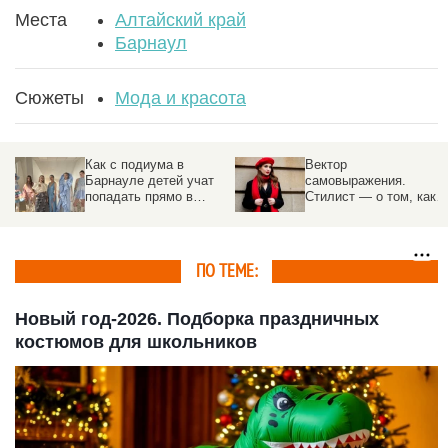
Места
Алтайский край
Барнаул
Сюжеты
Мода и красота
Как с подиума в
Вектор
Барнауле детей учат
самовыражения.
попадать прямо в
Стилист — о том, как
Париж
определить свой типаж
внешности и одеваться
как голливудская
звезда
ПО ТЕМЕ:
Новый год-2026. Подборка праздничных
костюмов для школьников