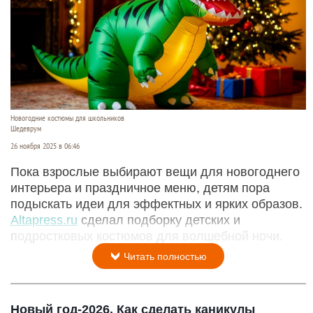
Новогодние костюмы для школьников
Шедеврум
26 ноября 2025 в 06:46
Пока взрослые выбирают вещи для новогоднего
интерьера и праздничное меню, детям пора
подыскать идеи для эффектных и ярких образов.
Altapress.ru
сделал подборку детских и
подростковых костюмов для волшебной ночи.
Читать полностью
Новый год-2026. Как сделать каникулы