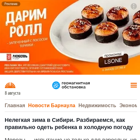
Реклама
To
F7
8 августа
Главная
Новости Барнаула
Недвижимость
Эконом
Нелегкая зима в Сибири. Разбираемся, как
правильно одеть ребенка в холодную погоду
Морозы — испытание не только для взрослых, но