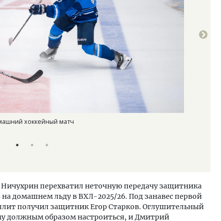
омашний хоккейный матч
«Динамо Ал
Пресс-служ
л Ничухрин перехватил неточную передачу защитника
 на домашнем льду в ВХЛ-2025/26. Под занавес первой
ллит получил защитник Егор Старков. Оглушительный
му должным образом настроиться, и Дмитрий