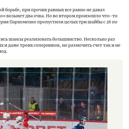
й борьбе, при прочих равных все равно не давал
о» возьмет два очка. Но во втором произошло что-то
рия Пархоменко пропустили целых три шайбы с 26 по
лись шансы реализовать большинство. Несколько раз
х и даже троих соперников, но размочить счет так и не
иод.