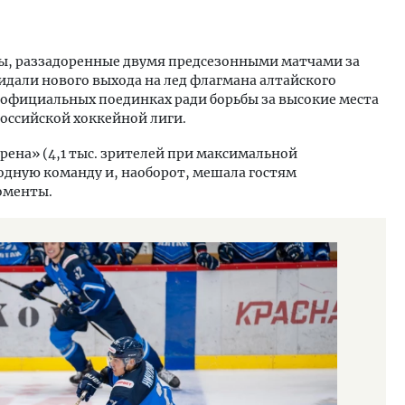
ы, раззадоренные двумя предсезонными матчами за
жидали нового выхода на лед флагмана алтайского
 в официальных поединках ради борьбы за высокие места
оссийской хоккейной лиги.
рена» (4,1 тыс. зрителей при максимальной
родную команду и, наоборот, мешала гостям
оменты.