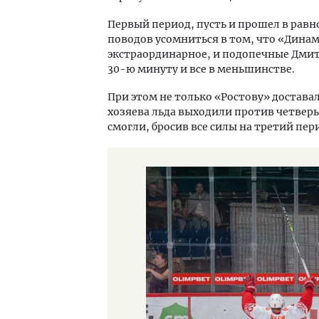
Первый период, пусть и прошел в равно
поводов усомниться в том, что «Динам
экстраординарное, и подопечные Дмит
30-ю минуту и все в меньшинстве.
При этом не только «Ростову» достава
хозяева льда выходили против четверы
смогли, бросив все силы на третий пер