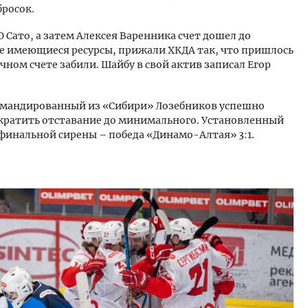
росок.
 Сато, а затем Алексея Варенника счет дошел до
се имеющиеся ресурсы, прижали ХКДА так, что пришлось
ечном счете забили. Шайбу в свой актив записал Егор
омандированный из «Сибири» Лозебников успешно
ократить отставание до минимального. Установленный
 финальной сирены – победа «Динамо-Алтая» 3:1.