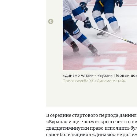
«Динамо Алтай» – «Буран». Первый д
Пресс-служба ХК «Динамо-Алтай»
В середине стартового периода Дании
«Бурана» и щелчком открыл счет голов
двадцатиминутки право исполнить бу
свист болельщиков «Динамо» не дал е