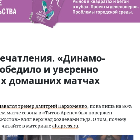
ечатления. «Динамо-
обедило и уверенно
ых домашних матчах
навался тренер Дмитрий Пархоменко
, пока лишь на 80%
ем матче сезона в «Титов Арене» был повержен
Ростов» взял верх над хозяевами льда. О том, почему
, читайте в материале
altapress.ru
.