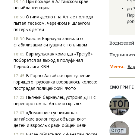
При пожаре в Алтайском крае
19:10
погибла женщина
до 
Пар
Отчим-деспот на Алтае полгода
18:50
доп
пытал тесаком, черенком и шлангом
пятерых детей
Власти Барнаула заявили о
18:30
Водителей 
стабилизации ситуации с топливом
Барнаульская команда «Трегуб»
18:05
Подпишитес
поборется за выход в полуфинал
Первой лиги КВН
Места
Ба
В Горно-Алтайске при тушении
17:45
горящего грузовика взорвалось колесо:
СМОТРИТЕ
пострадал полицейский. Фото
Пьяный барнаулец устроил ДТП с
17:25
переворотом на Алтае и скрылся
«Домашние супчики»: как
17:07
алтайские волонтеры объединяют
детей и взрослых ради общей цели
Билан обратился к фанатам после
17:05