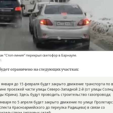
м новые берега. Гендиректор
Смелость архитектурных 
лищной инициативы» Юрий
Генеральный директор к
лов — о том, как девелоперу
ЗИАС — об эстетике горо
к "Стоп-линия" перекрыл светофор в Барнауле.
ваться на плаву, когда рынок
трендах в фасадах и разв
о.
рмит
СТРОИТЕЛЬСТВО
удет ограничено на следующих участках:
ОИТЕЛЬСТВО
5 января до 15 февраля будет закрыто движение транспорта по 
ине проезжей части улицы Северо-Западной 2-й (от улицы Солнц
цы Юрина). Здесь будут проводить строительство газопровода;
 января по 5 апреля будет закрыто движение по улице Пролетарс
спекта Красноармейского до переулка Радищева) в связи со
оительством тепловых сетей;