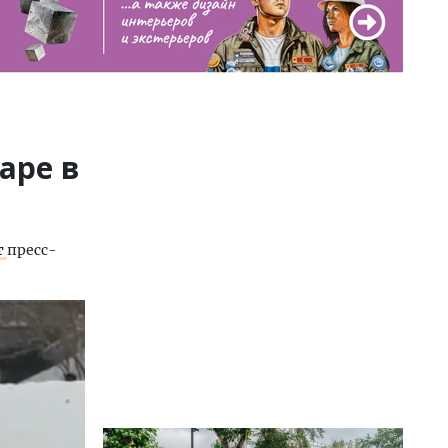
аре в
т
пресс-