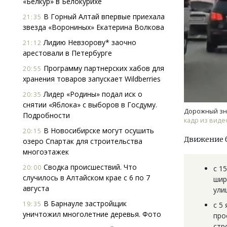
«Белкур» в Белокурихе
В Горный Алтай впервые приехала
21:35
звезда «Ворониных» Екатерина Волкова
Лидию Невзорову* заочно
21:12
арестовали в Петербурге
Программу партнерских хабов для
20:55
хранения товаров запускает Wildberries
Архитектурный код начинается с
Ище
Лидер «Родины» подал иск о
20:35
земли. Мощение крупноформатными
«Жи
снятии «Яблока» с выборов в Госдуму.
плитами становится новым
Гати
Дорожный зна
Подробности
стандартом благоустройства
оста
кадр из виде
што
В Новосибирске могут осушить
20:15
СТРОИТЕЛЬСТВО
Движение б
озеро Спартак для строительства
СТР
многоэтажек
Сводка происшествий. Что
20:00
с 1
случилось в Алтайском крае с 6 по 7
шир
августа
ули
В Барнауле застройщик
19:35
с 5
уничтожил многолетние деревья. Фото
про
стр