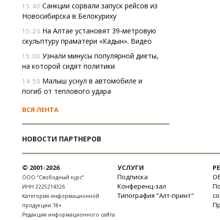
Санкции сорвали запуск рейсов из
15:40
Новосибирска в Белокуриху
На Алтае установят 39-метровую
15:20
скульптуру праматери «Кадын». Видео
Узнали минусы популярной диеты,
15:00
на которой сидят политики
Малыш уснул в автомобиле и
14:50
погиб от теплового удара
ВСЯ ЛЕНТА
НОВОСТИ ПАРТНЕРОВ
© 2001-2026
УСЛУГИ
Р
Подписка
Об
ООО “Свободный курс”
Конференц-зал
П
ИНН 2225214326
Типография "Алт-принт"
с
Категория информационной
П
продукции 18+
Редакция информационного сайта