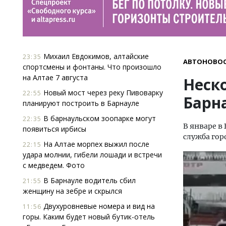
Михаил Евдокимов, алтайские
23:35
АВТОНОВО
спортсмены и фонтаны. Что произошло
на Алтае 7 августа
Неск
Новый мост через реку Пивоварку
22:55
Барн
планируют построить в Барнауле
В барнаульском зоопарке могут
22:35
В январе в
появиться ирбисы
служба гор
На Алтае морпех выжил после
22:15
удара молнии, гибели лошади и встречи
с медведем. Фото
В Барнауле водитель сбил
21:55
женщину на зебре и скрылся
Двухуровневые номера и вид на
11:56
горы. Каким будет новый бутик-отель