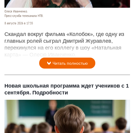
Олеся Иванченко.
Пресс-служба телеканала НТВ.
8 августа 2026 в 17:35
Скандал вокруг фильма «Колобок», где одну из
главных ролей сыграл Дмитрий Журавлев,
перекинулся на его коллегу в шоу «Натальная
карта» — Олесю Иванченко.
Читать полностью
Новая школьная программа ждет учеников с 1
сентября. Подробности