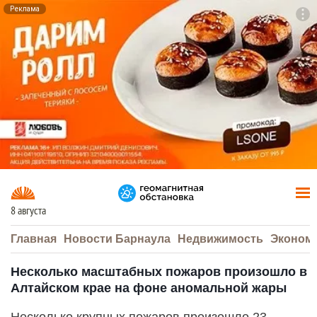
Реклама
To
F7
8 августа
Главная
Новости Барнаула
Недвижимость
Эконом
Несколько масштабных пожаров произошло в
Алтайском крае на фоне аномальной жары
Несколько крупных пожаров произошло 23