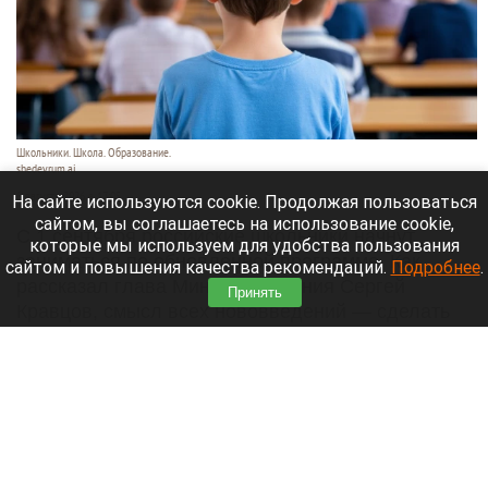
Школьники. Школа. Образование.
shedevrum.ai
8 августа 2026 в 17:05
На сайте используются cookie. Продолжая пользоваться
сайтом, вы соглашаетесь на использование cookie,
С 1 сентября российские школьники начнут
которые мы используем для удобства пользования
заниматься по обновленной программе. Как
сайтом и повышения качества рекомендаций.
Подробнее
.
рассказал глава Минпросвещения Сергей
Принять
Кравцов, смысл всех нововведений — сделать
образовательное пространство страны по-
настоящему единым.
Читать полностью
Парад корги, шпицы в коляске и бесстрашный