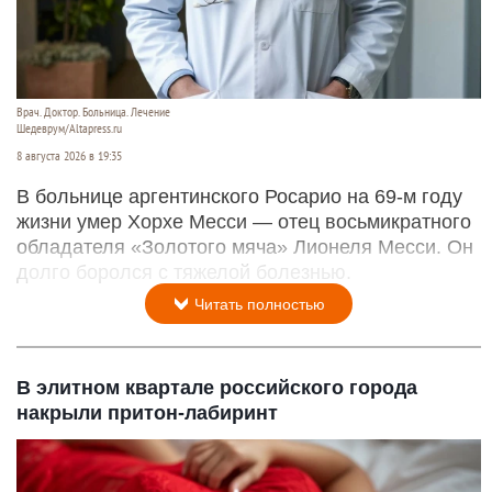
Врач. Доктор. Больница. Лечение
Шедеврум/Altapress.ru
8 августа 2026 в 19:35
В больнице аргентинского Росарио на 69-м году
жизни умер Хорхе Месси — отец восьмикратного
обладателя «Золотого мяча» Лионеля Месси. Он
долго боролся с тяжелой болезнью.
Читать полностью
В элитном квартале российского города
накрыли притон-лабиринт