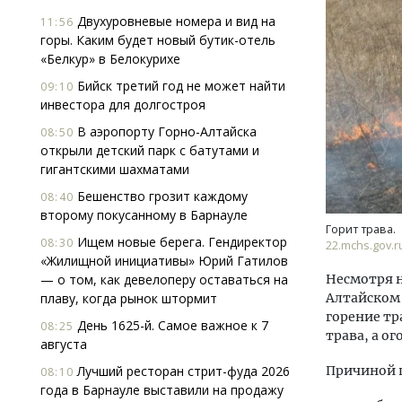
Двухуровневые номера и вид на
11:56
горы. Каким будет новый бутик-отель
«Белкур» в Белокурихе
Бийск третий год не может найти
09:10
инвестора для долгостроя
В аэропорту Горно-Алтайска
08:50
открыли детский парк с батутами и
Архитектурный код начинается с
Смел
гигантскими шахматами
земли. Мощение крупноформатными
Ген
плитами становится новым
ЗИАС
Бешенство грозит каждому
08:40
стандартом благоустройства
трен
второму покусанному в Барнауле
Горит трава.
СТРОИТЕЛЬСТВО
СТР
Ищем новые берега. Гендиректор
08:30
22.mchs.gov.r
«Жилищной инициативы» Юрий Гатилов
— о том, как девелоперу оставаться на
Несмотря н
плаву, когда рынок штормит
Алтайском 
горение тр
День 1625-й. Самое важное к 7
08:25
трава, а о
августа
Лучший ресторан стрит-фуда 2026
Причиной п
08:10
года в Барнауле выставили на продажу