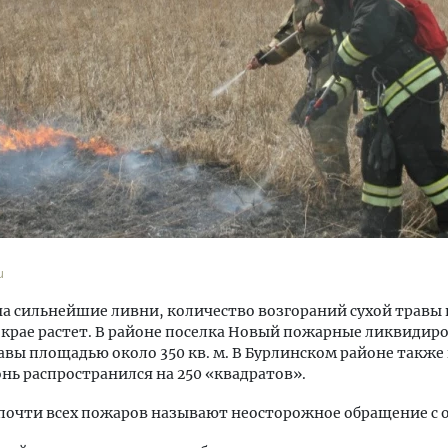
ость архитектурных идей.
Ищем новые берега. Ген
еральный директор компании
«Жилищной инициативы»
 — об эстетике городов,
Гатилов — о том, как де
дах в фасадах и развитии рынка
оставаться на плаву, ког
штормит
ОИТЕЛЬСТВО
u
СТРОИТЕЛЬСТВО
а сильнейшие ливни, количество возгораний сухой травы 
крае растет. В районе поселка Новый пожарные ликвидир
авы площадью около 350 кв. м. В Бурлинском районе также
гонь распространился на 250 «квадратов».
очти всех пожаров называют неосторожное обращение с 