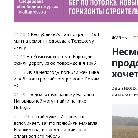
В Республике Алтай потратят 164
10:50
ЖИЗНЬ
млн на ремонт подъезда к Телецкому
озеру
Несм
На Комсомольском в Барнауле
10:30
прод
сузили дорогу из-за повреждения труб
хоче
Из-за непогоды погибли женщина
10:05
и ребенок в российском регионе. Режим
ЧС
За 25 июня
Предсмертную записку Натальи
жилом сект
09:45
Наговицыной могут найти на пике
Победы
Честный мужик. Altapress.ru
09:30
вспоминает, за что полюбили Михаила
Евдокимова, и как Алтайский край
оплакивал его гибель