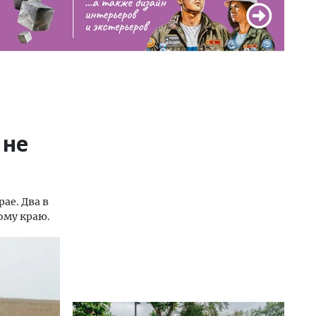
 не
ае. Два в
ому краю.