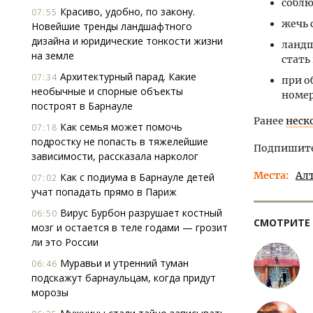
соблю
Красиво, удобно, по закону.
07:55
жечь 
Новейшие тренды ландшафтного
дизайна и юридические тонкости жизни
ландш
на земле
стать
Архитектурный парад. Какие
07:34
при о
необычные и спорные объекты
номер
построят в Барнауле
Ранее
неск
Как семья может помочь
07:18
подростку не попасть в тяжелейшие
Подпишитес
зависимости, рассказала нарколог
Места
Ал
Как с подиума в Барнауле детей
07:02
учат попадать прямо в Париж
Вирус Бурбон разрушает костный
06:50
СМОТРИТЕ
мозг и остается в теле годами — грозит
ли это России
Муравьи и утренний туман
06:46
подскажут барнаульцам, когда придут
морозы