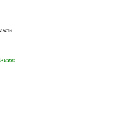
бласти
l+Enter