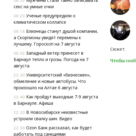
Мужчины стали тайно записывать
06:35
секс на умные очки
Ученые предупредили о
06:20
климатическом коллапсе
Близнецы станут душой компании,
06:18
а Скорпионы увидят перемены к
лучшему. Гороскоп на 7 августа
Сюжет:
Западный ветер принесет в
06:02
Барнаул тепло и грозы. Погода на 7
Чтобы сооб
августа
Университетский «бизнесмен»,
23:30
обмеление и новые автобусы. Что
произошло на Алтае 6 августа
Как пройдут выходные 7-9 августа
22:40
в Барнауле. Афиша
В Новосибирске неизвестные
22:20
устроили свалку шин. Видео
Ozon Банк рассказал, как будет
22:00
работать под санкциями