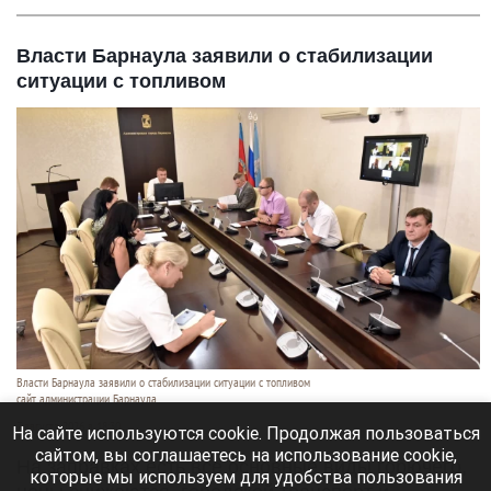
Власти Барнаула заявили о стабилизации
ситуации с топливом
Власти Барнаула заявили о стабилизации ситуации с топливом
сайт администрации Барнаула
7 августа 2026 в 18:30
На сайте используются cookie. Продолжая пользоваться
сайтом, вы соглашаетесь на использование cookie,
На заправках есть все основные виды горючего,
которые мы используем для удобства пользования