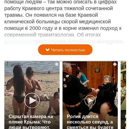
помощи людям – так можно описать в цифрах
работу Краевого центра тяжелой сочетанной
травмы. Он появился на базе Краевой
клинической больницы скорой медицинской
помощи в 2000 году и в корне изменил подход к
современной травмтаологии. Об итогах
рассказала
пресс-служба Алтайского минздрава.
Читать полностью
i
i
Скрытая камера на
Ролик длится
К
пляже Крыма: Что
несколько секунд, а
о
люди вытворяют,
смеяться вы будете
о