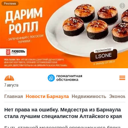
Реклама
To
F7
7 августа
Главная
Новости Барнаула
Недвижимость
Эконом
Нет права на ошибку. Медсестра из Барнаула
стала лучшим специалистом Алтайского края
Быть старшей медсестрой операционного блока –