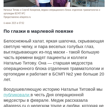
Наталья Титова и Сергей Козорезов, медики операционного блока отделения травматологии и
ортопедии БСМП №2
Предоставлено altapress.ru
6 июня 2025 в 07:02
По глазки в марлевой повязке
Белоснежный халат, яркая шапочка, скрывающая
светлую челку, и пара веселых голубых глаз,
выглядывающих из-под маски - такой большую
часть времени видят пациенты и коллеги
Наталью Титову. Она — старшая медсестра
операционного блока отделения травматологии и
ортопедии и работает в БСМП №2 уже больше 20
лет.
Воодушевляющую историю Натальи Титовой мы
публиковали
в честь Дня операционной
медсестры в феврале. Медик рассказала
altapress.ru о нелегком труде и любви, которая не