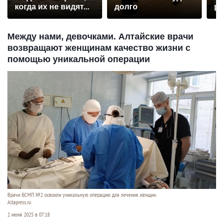
когда их не видят...
долго
р
Между нами, девочками. Алтайские врачи
возвращают женщинам качество жизни с
помощью уникальной операции
Врачи БСМП №2 освоили уникальную операцию для лечения женщин.
Altapress.ru
2 июня 2025 в 07:18