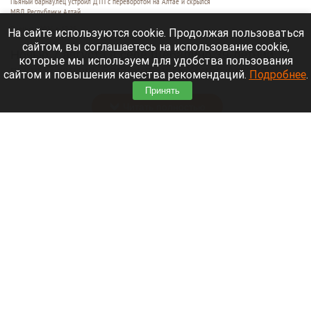
Пьяный барнаулец устроил ДТП с переворотом на Алтае и скрылся
МВД Республики Алтай
7 августа 2026 в 17:25
На сайте используются cookie. Продолжая пользоваться
сайтом, вы соглашаетесь на использование cookie,
Ночью 7 августа в селе Шебалино 39-летний
которые мы используем для удобства пользования
пьяный житель Барнаула на «Хонде Аккорд»
сайтом и повышения качества рекомендаций.
Подробнее
.
влетел в забор частного дома и перевернулся.
Принять
Читать полностью
Билан обратился к фанатам после критики его
«экспериментального» концерта