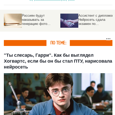
Ассистент с дипломом.
Без бумажки не
Нейросеть сдала
букашка. Краевой
экзамен по
минздрав запустил
пульмонологии и что
портал с данными
это меняет в медицине
каждого пациента
ПО ТЕМЕ:
"Ты слесарь, Гарри". Как бы выглядел
Хогвартс, если бы он бы стал ПТУ, нарисовала
нейросеть