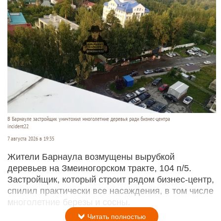
В Барнауле застройщик уничтожил многолетние деревья ради бизнес-центра
incident22
7 августа 2026 в 19:35
Жители Барнаула возмущены вырубкой
деревьев на Змеиногорском тракте, 104 п/5.
Застройщик, который строит рядом бизнес-центр,
спилил практически все насаждения, в том числе
многолетние березы и сосны.
Читать полностью