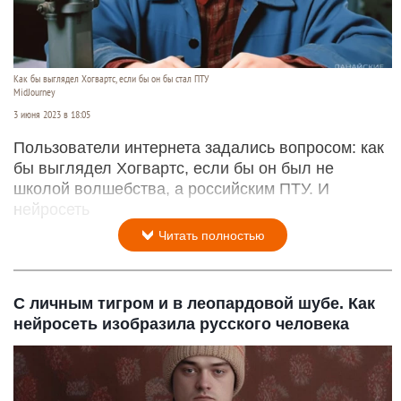
Как бы выглядел Хогвартс, если бы он бы стал ПТУ
MidJourney
3 июня 2023 в 18:05
Пользователи интернета задались вопросом: как
бы выглядел Хогвартс, если бы он был не
школой волшебства, а российским ПТУ. И
нейросеть
Читать полностью
С личным тигром и в леопардовой шубе. Как
нейросеть изобразила русского человека