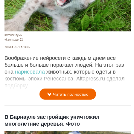
Котенок пумы
vk.com/zoo_22
20 мая 2023 в 14:05
Воображение нейросети с каждым днем все
больше и больше поражает людей. На этот раз
она
нарисовала
животных, которые одеты в
костюмы эпохи Ренессанса. Altapress.ru сделал
подборку.
Читать полностью
В Барнауле застройщик уничтожил
многолетние деревья. Фото