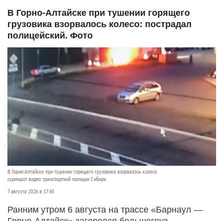
В Горно-Алтайске при тушении горящего
грузовика взорвалось колесо: пострадал
полицейский. Фото
В Горно-Алтайске при тушении горящего грузовика взорвалось колесо
скриншот видео транспортной полиции Сибири
7 августа 2026 в 17:45
Ранним утром 6 августа на трассе «Барнаул —
Горно-Алтайск» загорелся большегруз.