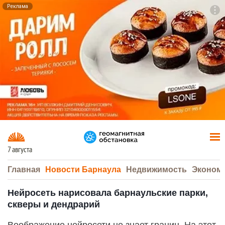
Реклама
To
F7
7 августа
Главная
Новости Барнаула
Недвижимость
Эконом
Нейросеть нарисовала барнаульские парки,
скверы и дендрарий
Воображение нейросети не знает границ. На этот