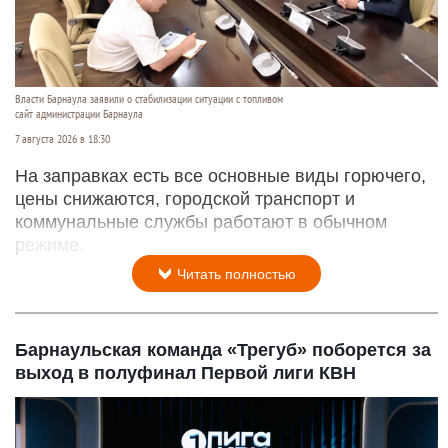
Власти Барнаула заявили о стабилизации ситуации с топливом
сайт администрации Барнаула
7 августа 2026 в 18:30
На заправках есть все основные виды горючего,
цены снижаются, городской транспорт и
коммунальные службы работают в обычном
режиме.
Читать полностью
Барнаульская команда «Трегуб» поборется за
выход в полуфинал Первой лиги КВН