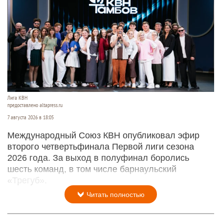
Лига КВН
предоставлено altapress.ru
7 августа 2026 в 18:05
Международный Союз КВН опубликовал эфир
второго четвертьфинала Первой лиги сезона
2026 года. За выход в полуфинал боролись
шесть команд, в том числе барнаульский
«Трегуб».
Читать полностью