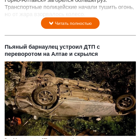
Транспортные полицейские начали тушить огонь,
но от жара взорвалось колесо.
Читать полностью
Пьяный барнаулец устроил ДТП с
переворотом на Алтае и скрылся