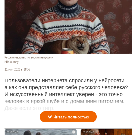
Русский человек по версии нейросети
MidJourney
21 мая 2023 в 18:35
Пользователи интернета спросили у нейросети -
а как она представляет себе русского человека?
И искусственный интеллект уверен - это точно
человек в яркой шубе и с домашним питомцем.
Даже если это тигр.
Читать полностью
i