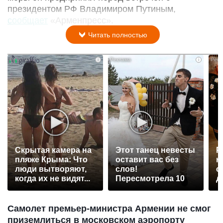
президентом РФ Владимиром Путиным,
сообщает
«Арменпресс».
Читать полностью
i
i
Скрытая камера на
Этот танец невесты
Р
пляже Крыма: Что
оставит вас без
н
люди вытворяют,
слов!
с
когда их не видят...
Пересмотрела 10
д
раз
Самолет премьер-министра Армении не смог
приземлиться в московском аэропорту