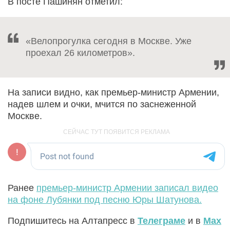
В посте Пашинян отметил:
«Велопрогулка сегодня в Москве. Уже
проехал 26 километров».
На записи видно, как премьер-министр Армении,
надев шлем и очки, мчится по заснеженной
Москве.
Ранее
премьер-министр Армении записал видео
на фоне Лубянки под песню Юры Шатунова.
Подпишитесь на Алтапресс в
Телеграме
и в
Max