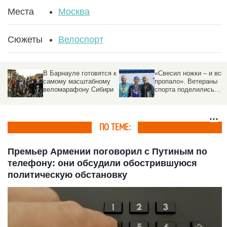
Места
Москва
Сюжеты
Велоспорт
В Барнауле готовятся к
«Свесил ножки – и все
самому масштабному
пропало». Ветераны
веломарафону Сибири
спорта поделились
секретами долголетия
и активной жизни
ПО ТЕМЕ:
Премьер Армении поговорил с Путиным по
телефону: они обсудили обострившуюся
политическую обстановку