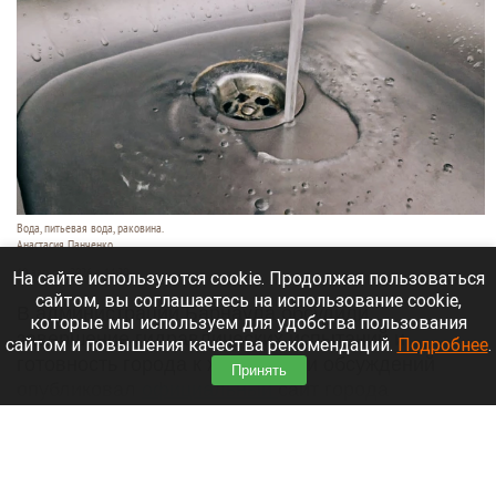
Вода, питьевая вода, раковина.
Анастасия Панченко
10 августа 2026 в 14:20
На сайте используются cookie. Продолжая пользоваться
сайтом, вы соглашаетесь на использование cookie,
В администрации Барнаула обсудили
которые мы используем для удобства пользования
завершение гидравлических испытаний и
сайтом и повышения качества рекомендаций.
Подробнее
.
готовность города к жаре. Итоги обсуждений
Принять
опубликовал
официальный
сайт города
Барнаула.
Читать полностью