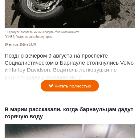
В Барнауле водитель Volvo насмерть сбил мотоциклиста
ГУ МВД России по Алтайскому краю
10 августа 2026 в 14:40
Поздно вечером 9 августа на проспекте
Социалистическом в Барнауле столкнулись Volvo
и Harley Davidson. Водитель легковушки не
уступил дорогу мотоциклисту.
Читать полностью
В мэрии рассказали, когда барнаульцам дадут
горячую воду