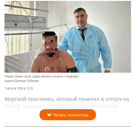
Морпех выжил после удара молнии и встречи с медведем
соцсети Дмитрия Хубезова
7 августа 2026 в 22:15
Морской пехотинец, который приехал в отпуск на
Алтай, пережил чудовищную серию событий.
Читать полностью