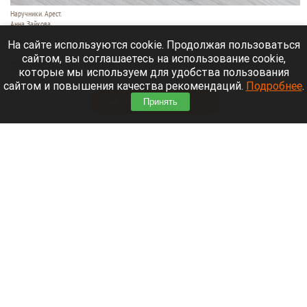
Наручники. Арест.
Анна Зайкова
7 августа 2026 в 21:12
На сайте используются cookie. Продолжая пользоваться
сайтом, вы соглашаетесь на использование cookie,
Приморский районный суд Санкт-Петербурга
которые мы используем для удобства пользования
заочно заключил Лидию Невзорову* под стражу.
сайтом и повышения качества рекомендаций.
Подробнее
.
Читать полностью
Принять
Программу партнерских хабов для хранения
товаров запускает Wildberries