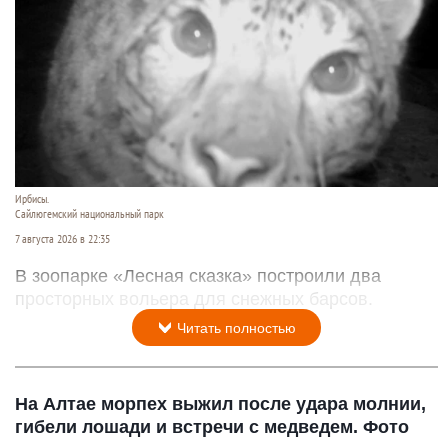
Ирбисы.
Сайлюгемский национальный парк
7 августа 2026 в 22:35
В зоопарке «Лесная сказка» построили два
просторных вольера для снежных барсов.
Читать полностью
На Алтае морпех выжил после удара молнии,
гибели лошади и встречи с медведем. Фото