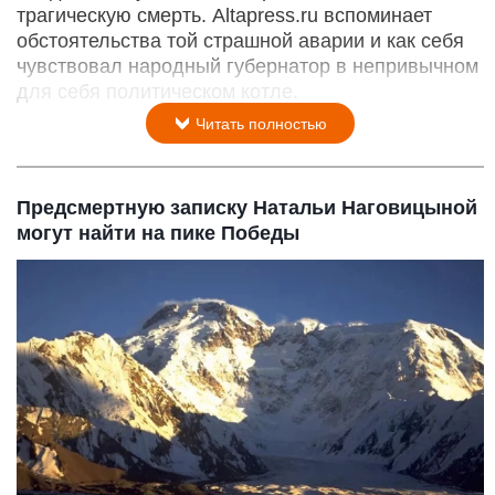
трагическую смерть. Altapress.ru вспоминает
обстоятельства той страшной аварии и как себя
чувствовал народный губернатор в непривычном
для себя политическом котле.
Читать полностью
Предсмертную записку Натальи Наговицыной
могут найти на пике Победы