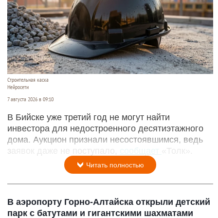
Строительная каска
Нейросети
7 августа 2026 в 09:10
В Бийске уже третий год не могут найти
инвестора для недостроенного десятиэтажного
дома. Аукцион признали несостоявшимся, ведь
заявок даже не поступало,
сообщает
«Толк».
Читать полностью
В аэропорту Горно-Алтайска открыли детский
парк с батутами и гигантскими шахматами