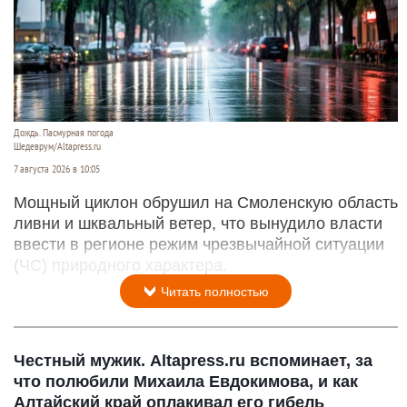
Дождь. Пасмурная погода
Шедеврум/Altapress.ru
7 августа 2026 в 10:05
Мощный циклон обрушил на Смоленскую область
ливни и шквальный ветер, что вынудило власти
ввести в регионе режим чрезвычайной ситуации
(ЧС) природного характера.
Читать полностью
Честный мужик. Altapress.ru вспоминает, за
что полюбили Михаила Евдокимова, и как
Алтайский край оплакивал его гибель