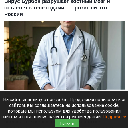
Вирус Бурбон разрушает костный мозг и
остается в теле годами — грозит ли это
России
Врач. Доктор. Больница. Лечение
Шедеврум/Altapress.ru
На сайте используются cookie. Продолжая пользоваться
сайтом, вы соглашаетесь на использование cookie,
7 августа 2026 в 06:50
которые мы используем для удобства пользования
В США зафиксировали редкий вирус, который
сайтом и повышения качества рекомендаций.
Подробнее
.
вызывает тяжелые последствия и может
Принять