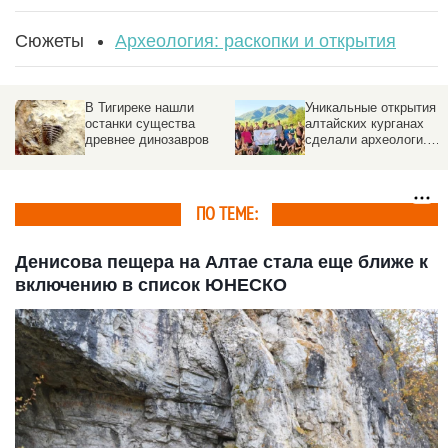
Сюжеты
Археология: раскопки и открытия
остями
Следы древней
В Великом Новгор
ские
империи обнаружили
нашли личную печ
вились
на Алтае
Ярослава Мудрог
поход
ПО ТЕМЕ:
Денисова пещера на Алтае стала еще ближе к
включению в список ЮНЕСКО