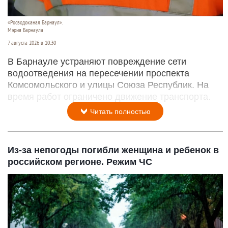
«Росводоканал Барнаул».
Мэрия Барнаула
7 августа 2026 в 10:30
В Барнауле устраняют повреждение сети
водоотведения на пересечении проспекта
Комсомольского и улицы Союза Республик. На
время работ ограничено движение транспорта.
Читать полностью
Из-за непогоды погибли женщина и ребенок в
российском регионе. Режим ЧС