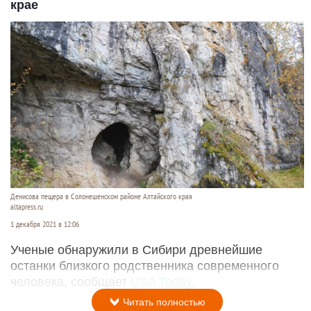
крае
Денисова пещера в Солонешенском районе Алтайского края
altapress.ru
1 декабря 2021 в 12:06
Ученые обнаружили в Сибири древнейшие
останки близкого родственника современного
человека, сообщает
USA Today.
Читать полностью