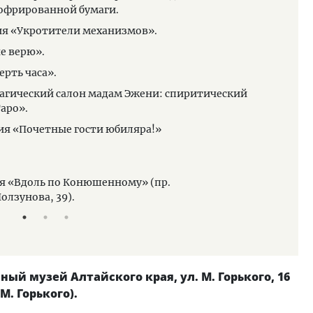
гофрированной бумаги.
17.0
ия «Укротители механизмов».
не верю».
ерть часа».
агический салон мадам Эжени: спиритический
Таро».
ия «Почетные гости юбиляра!»
ия «Вдоль по Конюшенному» (пр.
олзунова, 39).
ый музей Алтайского края, ул. М. Горького, 16
 М. Горького).