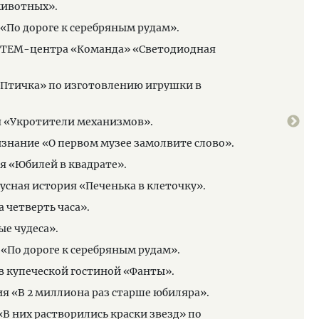
 животных».
22.0
 «По дороге к серебряным рудам».
22.0
 СТЕМ-центра «Команда» «Светодиодная
23.0
24.0
 «Птичка» по изготовлению игрушки в
01.0
23.0
ия «Укротители механизмов».
зас
изнание «О первом музее замолвите слово».
24.0
я «Юбилей в квадрате».
Пешеходн
усная история «Печенька в клеточку».
18.3
а четверть часа».
Мало
ые чудеса».
19.3
 «По дороге к серебряным рудам».
Крас
 в купеческой гостиной «Фанты».
19.3
пр. 
ия «В 2 миллиона раз старше юбиляра».
Допо
«В них растворились краски звезд» по