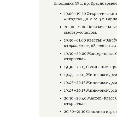
 условиях.
Площадка № 1: пр. Красноармей
а исторического
19.00–19.30 Открытие акц
«Ягодка» ДШИ № 3 г. Барна
тудии старинного танца
20.00–21.00 Показательны
мастер-классом.
.
19.30–01.00 Квесты:
«Загадк
из прошлого»,
«В поисках лу
ды «Диско 80».
19.30–20.00 Мастер-клас
открытка».
19.30–20.15 Сочинение-пр
19.45–20.15 Мини-экскурс
19.45–20.15 Мини-экскурс
19.45–20.15 Мини-экскурс
20.10–20.40 Мастер-клас
открытка».
20.30–21.10 Салонная игра