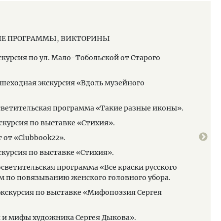
МУЗЕЙНЫ
ИЕ ПРОГРАММЫ, ВИКТОРИНЫ
19.0
19.1
скурсия по ул. Мало-Тобольской от Старого
20.0
пиво
ешеходная экскурсия «Вдоль музейного
20.0
осветительская программа «Такие разные иконы».
20.0
посе
кскурсия по выставке «Стихия».
пред
 от «Clubbook22»
.
21.0
кскурсия по выставке «Стихия».
23.0
осветительская программа «Все краски русского
00.0
м по повязыванию женского головного убора.
 экскурсия по выставке «Мифопоэзия Сергея
 и мифы художника Сергея Дыкова».