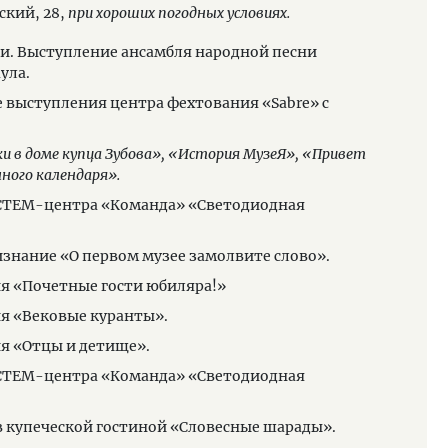
ский, 28,
при хороших погодных условиях.
Площадка 
ии. Выступление ансамбля народной песни
19.0
ула.
19.0
е выступления центра фехтования «Sabre» с
19.0
пуст
и в доме купца Зубова»,
«История МузеЯ»,
«Привет
19.0
нного календаря».
скиф
с СТЕМ-центра «Команда» «Светодиодная
20.0
кита
изнание «О первом музее замолвите слово».
20.0
ия «Почетные гости юбиляра!»
«Кра
ия «Вековые куранты».
21.0
ия «Отцы и детище».
21.0
скиф
с СТЕМ-центра «Команда» «Светодиодная
21.0
 в купеческой гостиной «Словесные шарады».
21.3