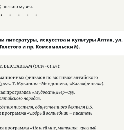
65-летию музея.
и литературы, искусства и культуры Алтая, ул.
. Толстого и пр. Комсомольский).
ВЫСТАВКАМ (19.15-01.45):
НА МУЗЕЙН
нимационных фильмов по мотивам алтайского
19.0
(реж. Т. Муканова-Мендошева, «Казахфильм»).
19.1
ная программа
«Мудрость Дьер-Суу.
эко
алтайского народа».
прир
экол
ждения писателя, общественного деятеля В.Б.
я программа
«Добрый волшебник – писатель
20.0
вече
Гара
ная программа
«Не шей мне, матушка, красный