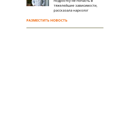
подростку не попасть в
№ 2: ул. Ползунова, 39.
тяжелейшие зависимости,
рассказала нарколог
0–01.30 Квест «Аркада номада».
РАЗМЕСТИТЬ НОВОСТЬ
0–20.00 Мастер-класс «От уксуса – куксятся, а от сдобы доб
0–22.00 Программа «Антикафе «У Алисы в стране чудес: Игр
яки».
0–19.45 «Мастерская Криворучки». Мастер-класс по изгот
ского зеркала.
0–20.45 «Мастерская Криворучки». Мастер-класс по изгот
йского зеркала.
0–20.45 Мастер-класс по созданию викторианских роз
сное&белое».
0–21.20 Программа «Зазеркалье пазырыкского мира».
0–21.45 «Мастерская Криворучки». Мастер-класс по изгот
ского зеркала.
0–21.45 Мастер-класс по созданию викторианских роз «Кра
0–22.30 Познавательная игра «Тропою древнего кочевника»