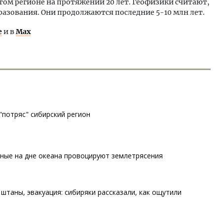
том регионе на протяжении 20 лет. Геофизики считают,
разования. Они продолжаются последние 5-10 млн лет.
е
и в
Max
потряс" сибирский регион
ные на дне океана провоцируют землетрясения
таны, эвакуация: сибиряки рассказали, как ощутили