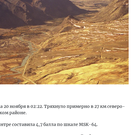
м новые берега. Гендиректор
Смелость архитектурных 
лищной инициативы» Юрий
Генеральный директор к
лов — о том, как девелоперу
ЗИАС — об эстетике горо
ваться на плаву, когда рынок
трендах в фасадах и разв
рмит
СТРОИТЕЛЬСТВО
ОИТЕЛЬСТВО
а 20 ноября в 02:22. Тряхнуло примерно в 27 км северо-
ком районе.
тре составила 4,7 балла по шкале MSK-64.