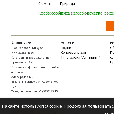
Сюжет:
Природа
Чтобы сообщить нам об опечатке, выде
© 2001-2026
УСЛУГИ
Р
Подписка
Об
ООО “Свободный курс”
Конференц-зал
П
ИНН 2225214326
Типография "Алт-принт"
с
Категория информационной
П
продукции 18+
Редакция информационного сайта
altapress.ru
Адрес редакции:
656043
,
г. Барнаул
,
ул. Короленко,
107
Телефон редакции:
+7 (3852) 63-15-
10
,
E-mail:
news@altapress.ru
На сайте используются cookie. Продолжая пользоватьс
и по