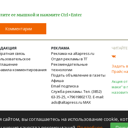
лите ее мышкой и нажмите Ctrl+Enter
Комментарии
ЕДАКЦИЯ
РЕКЛАМА
ЧИТАЙТЕ
ратная связь
Реклама на altapress.ru
ользовательское
Отдел рекламы в ТГ
оглашение
Рекомендательные
Задать 
равила комментирования
технологии
Прайс на
Подать объявление в газеты
Афиша
Акция от
Email подписка
маки" в 
Служба рекламы. Тел. (3852)
назовит
63-35-25, +79619802172. E-mail:
ads@altapress.ru
MAX
я сайтом, вы соглашаетесь на использование cookie, к
вышения качества рекомендаций.
Подробнее
.
Прин