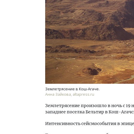
Архитектурный код начинается с
Ище
земли. Мощение крупноформатными
«Жи
плитами становится новым
Гати
стандартом благоустройства
оста
што
СТРОИТЕЛЬСТВО
СТР
Землетрясение в Кош-Агаче.
Анна Зайкова, altapress.ru
Землетрясение произошло в ночь с 19 н
западнее поселка Бельтир в Кош-Агачс
Интенсивность сейсмособытия в эпицен