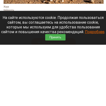
Жара
Нейросети
8 августа 2026 в 18:05
На сайте используются cookie. Продолжая пользоваться
сайтом, вы соглашаетесь на использование cookie,
Синоптики предупреждают, что с 9 по 13 августа
которые мы используем для удобства пользования
Алтайский край местами накроет аномальный
сайтом и повышения качества рекомендаций.
Подробнее
.
зной.
Принять
Читать полностью
Штукатурка с потолка едва не рухнула на
жительницу барнаульской многоэтажки.
Жалобы на УК