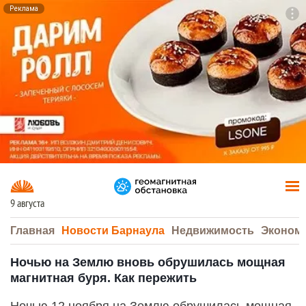
Реклама
To
F7
9 августа
Главная
Новости Барнаула
Недвижимость
Эконом
Ночью на Землю вновь обрушилась мощная
магнитная буря. Как пережить
Ночью 12 ноября на Землю обрушилась мощная