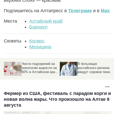
верхних слоях — красным.
Подпишитесь на Алтапресс в
Телеграме
и в
Max
Места
Алтайский край
Барнаул
Сюжеты
Космос
Медицина
Число подозрений на
В больницах
онкологию выросло на
российского региона
50% в Алтайском крае.
введут хоровое пение
Почему это хорошо,
для здоровья
объяснил специалист
Фермер из США, фестиваль с парадом корги и
новая волна жары. Что произошло на Алтае 8
августа