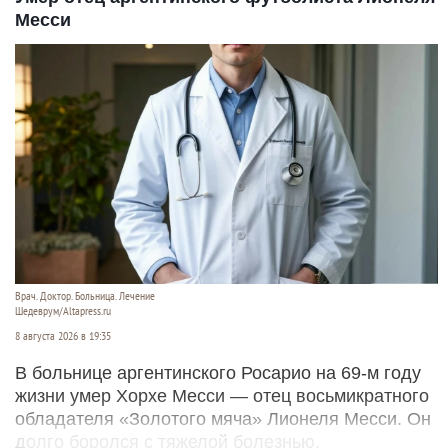
Месси
Врач. Доктор. Больница. Лечение
Шедеврум/Altapress.ru
8 августа 2026 в 19:35
В больнице аргентинского Росарио на 69-м году
жизни умер Хорхе Месси — отец восьмикратного
обладателя «Золотого мяча» Лионеля Месси. Он
долго боролся с тяжелой болезнью.