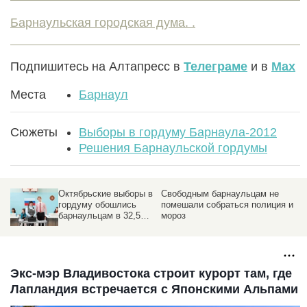
Барнаульская городская дума. .
Подпишитесь на Алтапресс в
Телеграме
и в
Max
Места
Барнаул
Сюжеты
Выборы в гордуму Барнаула-2012
Решения Барнаульской гордумы
Октябрьские выборы в
Свободным барнаульцам не
в"
гордуму обошлись
помешали собраться полиция и
барнаульцам в 32,5
мороз
миллиона рублей
в
Экс-мэр Владивостока строит курорт там, где
Лапландия встречается с Японскими Альпами