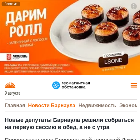
Реклама
To
F7
9 августа
Главная
Новости Барнаула
Недвижимость
Эконом
Новые депутаты Барнаула решили собраться
на первую сессию в обед, а не с утра
Первое заседание Барнаульской городской Думы