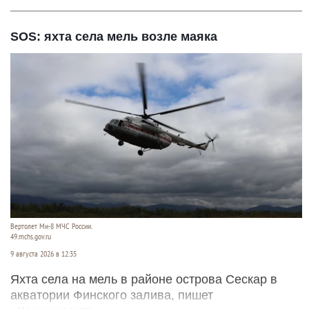
SOS: яхта села мель возле маяка
Вертолет Ми-8 МЧС России.
49.mchs.gov.ru
9 августа 2026 в 12:35
Яхта села на мель в районе острова Сескар в
акватории Финского залива, пишет