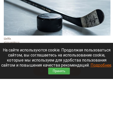
Шайба.
alice.yandex.ru
9 августа 2026 в 11:35
На сайте используются cookie. Продолжая пользоваться
сайтом, вы соглашаетесь на использование cookie,
Евгений Кузнецов официально стал игроком
которые мы используем для удобства пользования
новосибирской «Сибири».
сайтом и повышения качества рекомендаций.
Подробнее
.
Читать полностью
Принять
«Веселый молочник» купил билет до
Стамбула