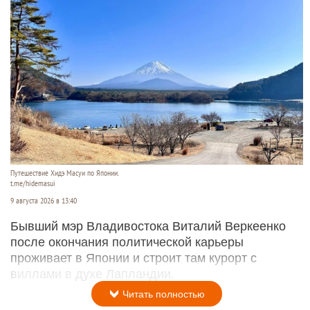
Путешествие Хидэ Масуи по Японии.
t.me/hidemasui
9 августа 2026 в 13:40
Бывший мэр Владивостока Виталий Веркеенко
после окончания политической карьеры
проживает в Японии и строит там курорт с
виллами в духе Лапландии.
Читать полностью