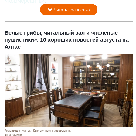
«Коммерсантъ»
.
Читать полностью
Белые грибы, читальный зал и «нелепые
пушистики». 10 хороших новостей августа на
Алтае
Реставрация «Аптеки Крюгер» идет к завершению.
Анна Зайкова