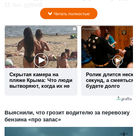
15 тыс. рублей.
Читать полностью
i
Скрытая камера на
Ролик длится неск
пляже Крыма: Что люди
секунд, а смеяться
вытворяют, когда их не
будете долго
видят...
Выяснили, что грозит водителю за перевозку
бензина «про запас»