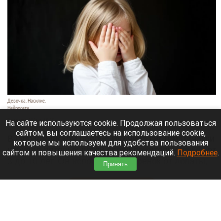
Девочка. Насилие.
Нейросети
7 августа 2026 в 18:50
На сайте используются cookie. Продолжая пользоваться
сайтом, вы соглашаетесь на использование cookie,
В Первомайском районе мужчина систематически
которые мы используем для удобства пользования
избивал пятерых детей своей сожительницы — от
сайтом и повышения качества рекомендаций.
Подробнее
.
3 до 10 лет. Он использовал черенок от лопаты,
Принять
шланг и тесак.
Читать полностью