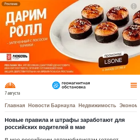
Реклама
To
F7
7 августа
Главная
Новости Барнаула
Недвижимость
Эконом
Новые правила и штрафы заработают для
российских водителей в мае
В мае российским автомобилистам готовят