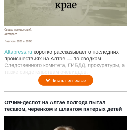
Сводка происшествий.
Алтапресс.
7 августа 2026 в 20:00
Аltapress.ru
коротко рассказывает о последних
происшествиях на Алтае — по сводкам
Следственного комитета, ГИБДД, прокуратуры, а
также свидетельствам очевидцев.
Читать полностью
Отчим-деспот на Алтае полгода пытал
тесаком, черенком и шлангом пятерых детей