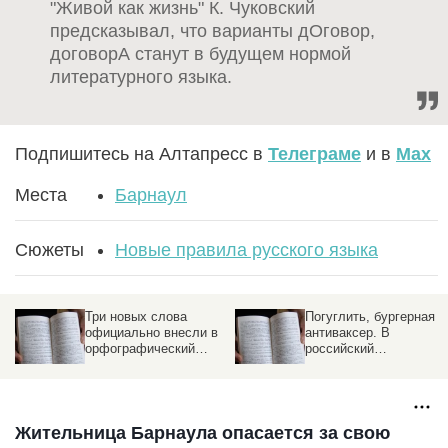
"Живой как жизнь" К. Чуковский
предсказывал, что варианты дОговор,
договорА станут в будущем нормой
литературного языка.
Подпишитесь на Алтапресс в
Телеграме
и в
Max
Места
Барнаул
Сюжеты
Новые правила русского языка
Три новых слова
Погуглить, бургерная и
официально внесли в
антиваксер. В
орфографический
российский
словарь русского
орфографический
языка
словарь добавили
новые слова
Жительница Барнаула опасается за свою