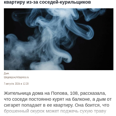
квартиру из-за соседей-курильщиков
Дым.
Шедеврум/Altapress.ru
7 августа 2026 в 12:20
Жительница дома на Попова, 108, рассказала,
что соседи постоянно курят на балконе, а дым от
сигарет попадает в ее квартиру. Она боится, что
брошенный окурок может поджечь сухую траву