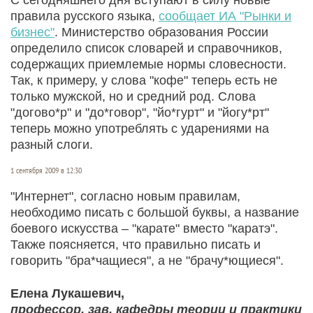
правила русского языка,
сообщает ИА "Рынки и
бизнес"
. Министерство образования России
определило список словарей и справочников,
содержащих приемлемые нормы словесности.
Так, к примеру, у слова "кофе" теперь есть не
только мужской, но и средний род. Слова
"догово*р" и "до*говор", "йо*гурт" и "йогу*рт"
теперь можно употреблять с ударениями на
разный слоги.
1 сентября 2009 в 12:30
"Интернет", согласно новым правилам,
необходимо писать с большой буквы, а название
боевого искусства – "карате" вместо "каратэ".
Также поясняется, что правильно писать и
говорить "бра*чащиеся", а не "брачу*ющиеся".
Елена Лукашевич,
профессор, зав. кафедры теории и практики