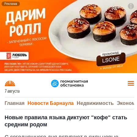
Реклама
To
F7
7 августа
Главная
Новости Барнаула
Недвижимость
Эконом
Новые правила языка диктуют "кофе" стать
средним родом
С сегодняшнего дня вступают в силу новые