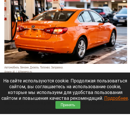
Автомобиль. Бензин. Дизель. Топливо. Заправка.
Алиса AI / Altapress.ru
29 июля 2026 в 22:40
На сайте используются cookie. Продолжая пользоваться
сайтом, вы соглашаетесь на использование cookie,
Суд отменил постановление о нарушении
которые мы используем для удобства пользования
парковки, выписанное с помощью планшета.
сайтом и повышения качества рекомендаций.
Подробнее
.
Высшая инстанция пояснила: если камерой
Принять
управляет человек, то фиксация не считается
автоматической.
Читать полностью