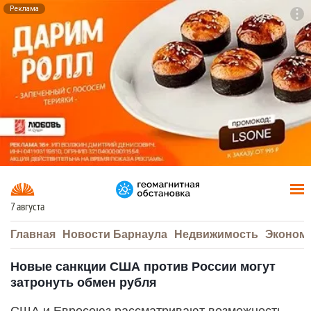
Реклама
To
F7
7 августа
Главная
Новости Барнаула
Недвижимость
Эконом
Новые санкции США против России могут
затронуть обмен рубля
США и Евросоюз рассматривают возможность