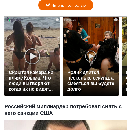
Читать полностью
i
i
Скрытая камера на
Ролик длится
К
пляже Крыма: Что
несколько секунд, а
о
люди вытворяют,
смеяться вы будете
о
когда их не видят...
долго
р
Российский миллиардер потребовал снять с
него санкции США