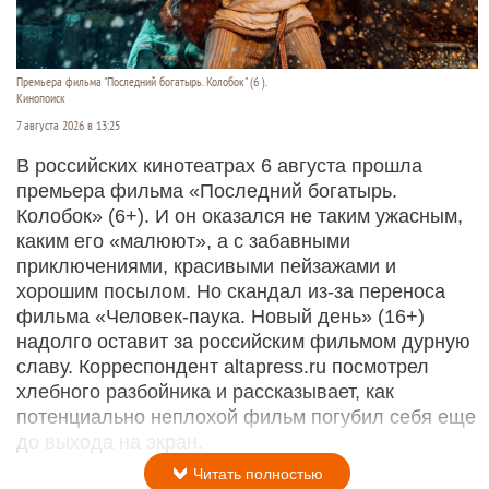
Премьера фильма "Последний богатырь. Колобок" (6 ).
Кинопоиск
7 августа 2026 в 13:25
В российских кинотеатрах 6 августа прошла
премьера фильма «Последний богатырь.
Колобок» (6+). И он оказался не таким ужасным,
каким его «малюют», а с забавными
приключениями, красивыми пейзажами и
хорошим посылом. Но скандал из-за переноса
фильма «Человек-паука. Новый день» (16+)
надолго оставит за российским фильмом дурную
славу. Корреспондент altapress.ru посмотрел
хлебного разбойника и рассказывает, как
потенциально неплохой фильм погубил себя еще
до выхода на экран.
Читать полностью