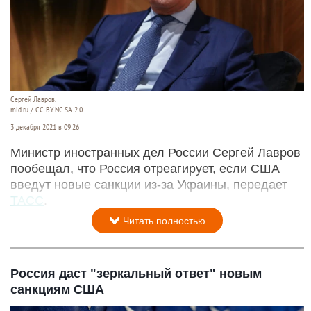
Сергей Лавров.
mid.ru / CC BY-NC-SA 2.0
3 декабря 2021 в 09:26
Министр иностранных дел России Сергей Лавров
пообещал, что Россия отреагирует, если США
введут новые санкции из-за Украины, передает
ТАСС
.
Читать полностью
Россия даст "зеркальный ответ" новым
санкциям США