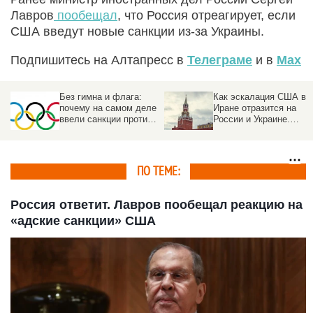
Лавров
пообещал
, что Россия отреагирует, если
США введут новые санкции из-за Украины.
Подпишитесь на Алтапресс в
Телеграме
и в
Max
Как эскалация США в
День 1459-й. Самое
е
Иране отразится на
важное к утру 22
России и Украине.
февраля
Прогноз
ПО ТЕМЕ:
Россия ответит. Лавров пообещал реакцию на
«адские санкции» США