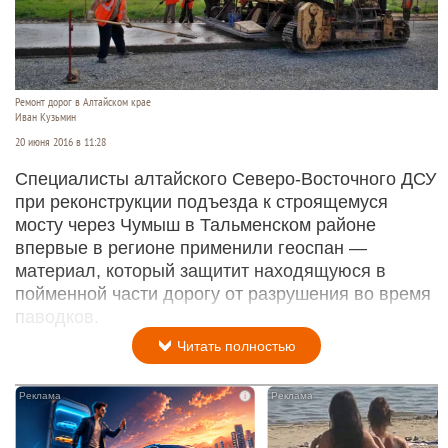
Ремонт дорог в Алтайском крае
Иван Кузьмин
20 июня 2016 в 11:28
Специалисты алтайского Северо-Восточного ДСУ
при реконструкции подъезда к строящемуся
мосту через Чумыш в Тальменском районе
впервые в регионе применили геоспан —
материал, который защитит находящуюся в
пойменной части дорогу от разрушения во время
паводков.
Читать полностью
i