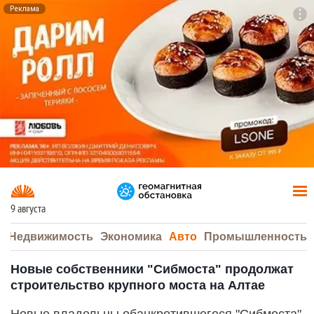
Реклама
To
F7
9 августа
а
Недвижимость
Экономика
Авто
Промышленность
Новые собственники "Сибмоста" продолжат
строительство крупного моста на Алтае
Новые владельцы обанкротившегося "Сибмоста"