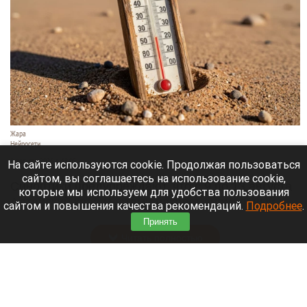
Жара
Нейросети
8 августа 2026 в 18:05
На сайте используются cookie. Продолжая пользоваться
сайтом, вы соглашаетесь на использование cookie,
Синоптики предупреждают, что с 9 по 13 августа
которые мы используем для удобства пользования
Алтайский край местами накроет аномальный
сайтом и повышения качества рекомендаций.
Подробнее
.
зной.
Принять
Читать полностью
Штукатурка с потолка едва не рухнула на
жительницу барнаульской многоэтажки.