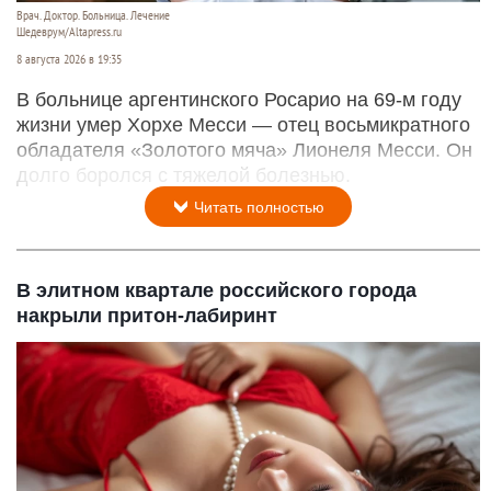
Врач. Доктор. Больница. Лечение
Шедеврум/Altapress.ru
8 августа 2026 в 19:35
В больнице аргентинского Росарио на 69-м году
жизни умер Хорхе Месси — отец восьмикратного
обладателя «Золотого мяча» Лионеля Месси. Он
долго боролся с тяжелой болезнью.
Читать полностью
В элитном квартале российского города
накрыли притон-лабиринт