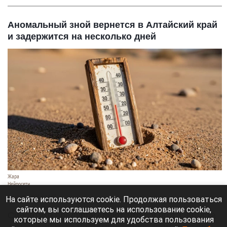
Аномальный зной вернется в Алтайский край
и задержится на несколько дней
Жара
Нейросети
8 августа 2026 в 18:05
На сайте используются cookie. Продолжая пользоваться
сайтом, вы соглашаетесь на использование cookie,
Синоптики предупреждают, что с 9 по 13 августа
которые мы используем для удобства пользования
Алтайский край местами накроет аномальный