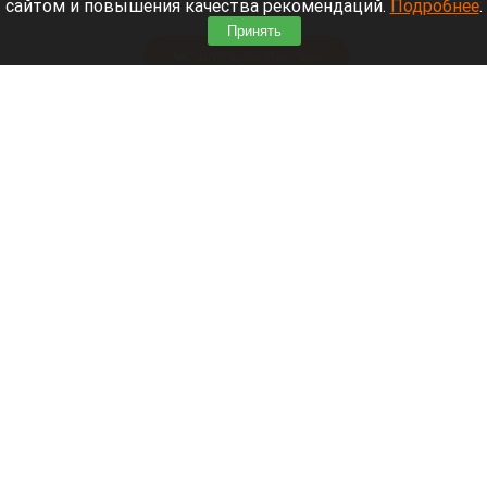
сайтом и повышения качества рекомендаций.
Подробнее
.
зной.
Принять
Читать полностью
Штукатурка с потолка едва не рухнула на
жительницу барнаульской многоэтажки.
Жалобы на УК