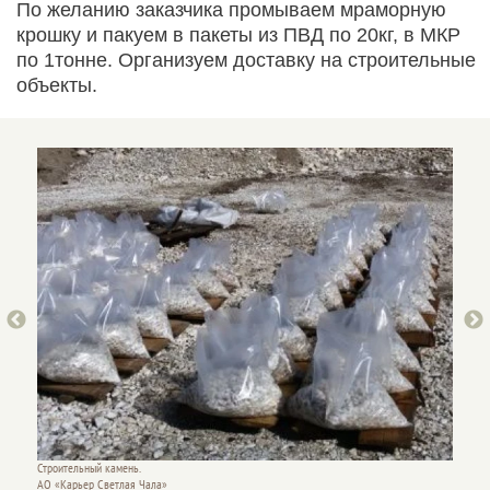
По желанию заказчика промываем мраморную
крошку и пакуем в пакеты из ПВД по 20кг, в МКР
по 1тонне. Организуем доставку на строительные
объекты.
Строительный камень.
Строите
АО «Карьер Светлая Чала»
АО «Ка