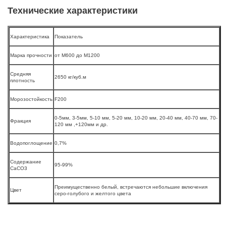
Технические характеристики
Характеристика
Показатель
Марка прочности
от М600 до М1200
Средняя
2650 кг/куб.м
плотность
Морозостойкость
F200
0-5мм, 3-5мм, 5-10 мм, 5-20 мм, 10-20 мм, 20-40 мм, 40-70 мм, 70-
Фракция
120 мм ,+120мм и др.
Водопоглощение
0,7%
Содержание
95-99%
СаСО3
Преимущественно белый, встречаются небольшие включения
Цвет
серо-голубого и желтого цвета