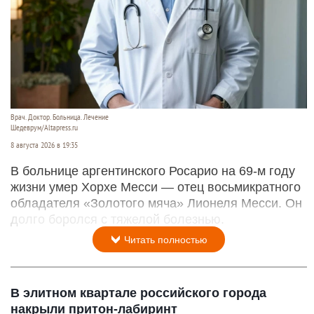
Врач. Доктор. Больница. Лечение
Шедеврум/Altapress.ru
8 августа 2026 в 19:35
В больнице аргентинского Росарио на 69-м году
жизни умер Хорхе Месси — отец восьмикратного
обладателя «Золотого мяча» Лионеля Месси. Он
долго боролся с тяжелой болезнью.
Читать полностью
В элитном квартале российского города
накрыли притон-лабиринт