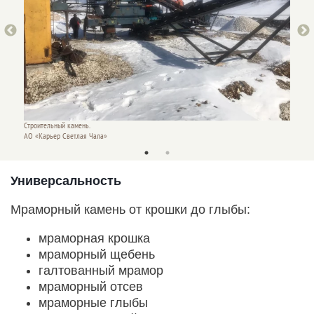
Строительный камень.
Строите
АО «Карьер Светлая Чала»
АО «Ка
Универсальность
Мраморный камень от крошки до глыбы:
мраморная крошка
мраморный щебень
галтованный мрамор
мраморный отсев
мраморные глыбы