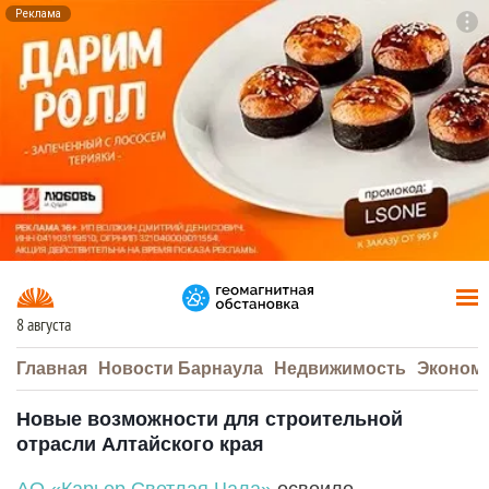
Реклама
To
F7
8 августа
Главная
Новости Барнаула
Недвижимость
Эконом
Новые возможности для строительной
отрасли Алтайского края
АО «Карьер Светлая Чала»
освоило