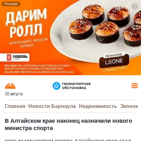
Реклама
To
F7
10 августа
Главная
Новости Барнаула
Недвижимость
Эконом
В Алтайском крае наконец назначили нового
министра спорта
Новым министром спорта Алтайского края стал