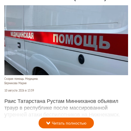
Скорая помощь. Медицина.
Берникова Мария
10 августа 2026 в 13:59
Раис Татарстана Рустам Минниханов объявил
траур в республике после массированной
утренней атаки беспилотников на Нижнекамск.
Читать полностью