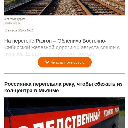
Железная дорога.
shedevrum.ai
10 августа 2026 в 16:16
На перегоне Разгон – Облепиха Восточно-
Сибирской железной дороги 10 августа сошли с
рельсов 11 вагонов грузового поезда.
Читать полностью
Россиянка переплыла реку, чтобы сбежать из
кол-центра в Мьянме