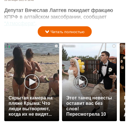
Депутат Вячеслав Лаптев покидает фракцию
КПРФ в алтайском заксобрании, сообщает
"Атмосфера"
.
Читать полностью
i
i
Скрытая камера на
Этот танец невесты
Р
пляже Крыма: Что
оставит вас без
н
люди вытворяют,
слов!
с
когда их не видят...
Пересмотрела 10
д
раз