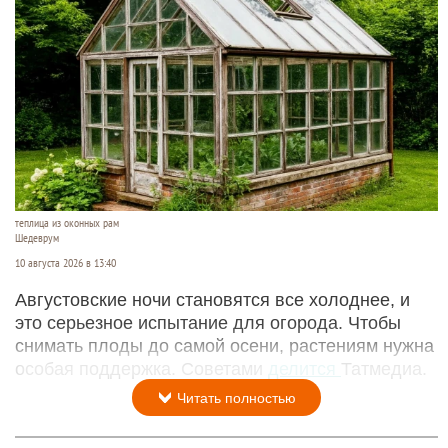
теплица из оконных рам
Шедеврум
10 августа 2026 в 13:40
Августовские ночи становятся все холоднее, и
это серьезное испытание для огорода. Чтобы
снимать плоды до самой осени, растениям нужна
особая поддержка. Советами
делится
Татмедиа.
Читать полностью