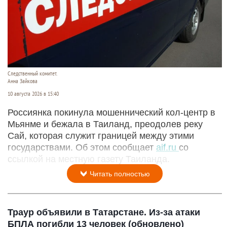
Следственный комитет.
Анна Зайкова
10 августа 2026 в 15:40
Россиянка покинула мошеннический кол-центр в
Мьянме и бежала в Таиланд, преодолев реку
Сай, которая служит границей между этими
государствами. Об этом сообщает
aif.ru
со
ссылкой на местную газету Таиланда.
Читать полностью
Траур объявили в Татарстане. Из-за атаки
БПЛА погибли 13 человек (обновлено)