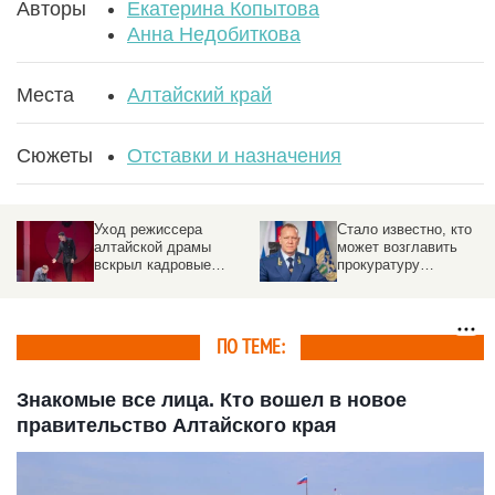
Авторы
Екатерина Копытова
Анна Недобиткова
Места
Алтайский край
Сюжеты
Отставки и назначения
Уход режиссера
Стало известно, кто
алтайской драмы
может возглавить
вскрыл кадровые
прокуратуру
проблемы в театрах
Алтайского края
Барнаула
ПО ТЕМЕ:
Знакомые все лица. Кто вошел в новое
правительство Алтайского края