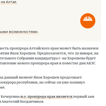
на Алтае.
ными возможностями.
тектурный код начинается с
Ищем новые берега. Ген
ли. Мощение крупноформатными
«Жилищной инициативы»
жность прокурора Алтайского края может быть назначен
тами становится новым
Гатилов — о том, как де
ятия Яков Хорошев. Предполагается, что 29 января, на
ндартом благоустройства
оставаться на плаву, ког
ательного Собрания кандидатура г-на Хорошева будет
штормит
ОИТЕЛЬСТВО
тавление нового прокурора края в повестке дня АКЗС
СТРОИТЕЛЬСТВО
 на данный момент Яков Хорошев продолжает
окурора республики, но сейчас он уже покинул
ае.
а Кочергина
и.о. прокурора края является
первый зам
и Анатолий Богданчиков.