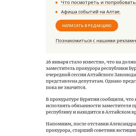
Что посмотреть и попробовать 
Афиша событий на Алтае.
НАПИСАТЬ В РЕДАКЦИЮ
Познакомиться с нашими реклам
Архи
зем
26 января стало известно, что на дол
пли
заместитель прокурора республики Бур
ста
очередной сессии Алтайского Законод
СТР
представлена депутатам. Однако предс
пока не значится.
В прокуратуре Бурятии сообщили, что
исполнять обязанности заместителя пр
республику и находится в Алтайском кр
Напомним, после отставки Александр
прокурора, старший советник юстици