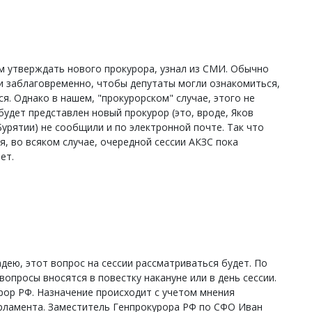
ем утверждать нового прокурора, узнал из СМИ. Обычно
и заблаговременно, чтобы депутаты могли ознакомиться,
я. Однако в нашем, "прокурорском" случае, этого не
будет представлен новый прокурор (это, вроде, Яков
урятии) не сообщили и по электронной почте. Так что
ня, во всяком случае, очередной сессии АКЗС пока
ет.
дею, этот вопрос на сессии рассматриваться будет. По
опросы вносятся в повестку накануне или в день сессии.
рор РФ. Назначение происходит с учетом мнения
арламента. Заместитель Генпрокурора РФ по СФО Иван