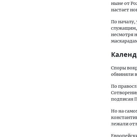
ныне от Ро
настает нов
По началу,
служащим, 
несмотря на
маскарадам
Календ
Споры вокр
обвиняли в 
По правосл
Сотворения
подписан Пе
Но на само
константин
лежали отл
Европейски