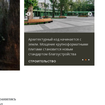
 начинается с
Смелость архитектурных идей.
рупноформатными
Генеральный директор компании
я новым
ЗИАС — об эстетике городов,
стройства
трендах в фасадах и развитии рынка
СТРОИТЕЛЬСТВО
хранились
од