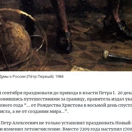
Думы о России (Пётр Первый). 1984
1 сентября праздновали до прихода к власти Петра I. 20 дек
новившись путешествиями за границу, правитель издал ука
вого года “... от Рождества Христова в восьмой день спустя
числа, а не от создания мира...”.
Петр Алексеевич не только установил праздновать Новый г
и изменил летоисчисление. Вместо 7209 года наступил 1700 г