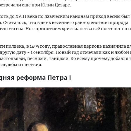
стречали еще при Юлии Цезаре.
лоть до XVIII века по языческим канонам приход весны бы
а. Считалось, что в день весеннего равноденствия природа
ся ото сна. Но с принятием христианства всё постепенно 
ти полвека, в 1495 году, православная церковь назначила д
другую дату - 1 сентября. Новый год отмечали как и любой
застольями, песнями, танцами. Ко всему прочему добавля
 службы и шествия.
дняя реформа Петра I