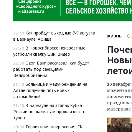
Как пройдут выходные 7-9 августа
22:40
ЖИЗНЬ
в Барнауле. Афиша
Поче
В Новосибирске неизвестные
22:20
устроили свалку шин. Видео
Новый
Ozon Банк рассказал, как будет
22:00
лето
работать под санкциями
Великобритании
Больница и медучреждения на
20 декабря 
21:40
Алтае получили пять новых
момента ле
автомобилей
документом
праздновал
В Барнауле на этапах Кубка
21:20
материале a
России по шахматам прошли шесть
туров
Территория опережения. ГК
10:00