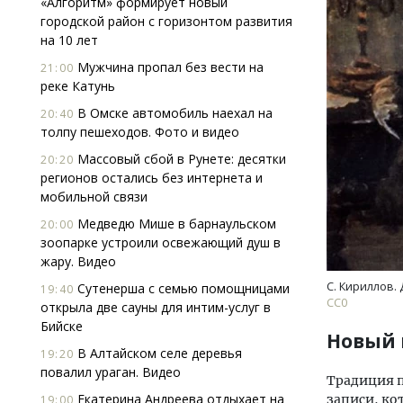
«Алгоритм» формирует новый
городской район с горизонтом развития
на 10 лет
Мужчина пропал без вести на
21:00
реке Катунь
В Омске автомобиль наехал на
20:40
толпу пешеходов. Фото и видео
Смелость архитектурных идей.
Массовый сбой в Рунете: десятки
20:20
Генеральный директор компании
регионов остались без интернета и
ЗИАС — об эстетике городов,
мобильной связи
трендах в фасадах и развитии рынка
Медведю Мише в барнаульском
20:00
СТРОИТЕЛЬСТВО
зоопарке устроили освежающий душ в
жару. Видео
С. Кириллов. 
Сутенерша с семью помощницами
19:40
СС0
открыла две сауны для интим-услуг в
Бийске
Новый г
В Алтайском селе деревья
19:20
повалил ураган. Видео
Традиция п
Екатерина Андреева отдыхает на
записи, ко
19:00