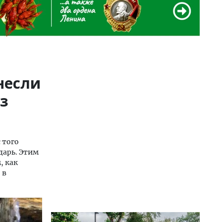
несли
из
 того
дарь. Этим
, как
 в