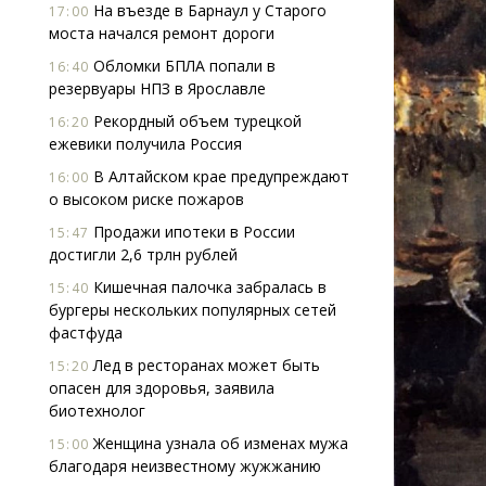
На въезде в Барнаул у Старого
17:00
моста начался ремонт дороги
Обломки БПЛА попали в
16:40
резервуары НПЗ в Ярославле
Рекордный объем турецкой
16:20
ежевики получила Россия
В Алтайском крае предупреждают
16:00
о высоком риске пожаров
Продажи ипотеки в России
15:47
достигли 2,6 трлн рублей
Кишечная палочка забралась в
15:40
бургеры нескольких популярных сетей
фастфуда
Лед в ресторанах может быть
15:20
опасен для здоровья, заявила
биотехнолог
Женщина узнала об изменах мужа
15:00
благодаря неизвестному жужжанию