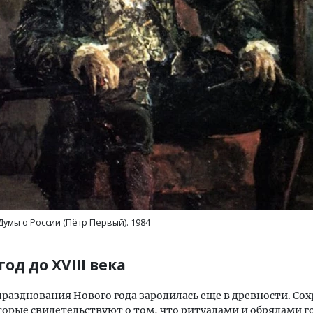
Двухуровневые номера и вид на горы.
Архитектурный код
Каким будет новый бутик-отель
земли. Мощение к
«Белкур» в Белокурихе
плитами становитс
стандартом благоу
ДОМА И КВАРТИРЫ
СТРОИТЕЛЬСТВО
Думы о России (Пётр Первый). 1984
од до XVIII века
разднования Нового года зародилась еще в древности. Со
торые свидетельствуют о том, что ритуалами и обрядами г