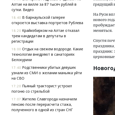
Алтае на вилле за 87 тысяч рублей в
грядущий в
сутки. Видео
На Руси вп
В барнаульской галерее
18:40
нового год
откроется выставка портретов Рублева
пробуждает
Крайизбирком на Алтае отказал
меняться.
18:20
трем кандидатам в депутаты в
Спустя поч
регистрации
праздника 
Отдых на свежем водороде. Какие
18:00
праздник: 
технологии внедряют в санаториях
церковные
Белокурихи
Нового
Родственники убитых девушек
17:40
узнали из СМИ о желании маньяка уйти
на СВО
Пьяный тракторист устроил
17:20
погоню со стрельбой
Жителю Славгорода назначили
17:07
пенсию после перерасчета стажа,
полученного в одной из стран СНГ