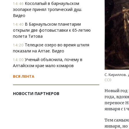
Косолапый в барнаульском
14:46
зоопарке принял тропический душ.
Видео
В Барнаульском планетарии
14:40
открыли две фотовыставки к 65-летию
полета Титова
Телецкое озеро во время штиля
14:20
показали на Алтае. Видео
Ученый объяснила, почему в
14:00
Алтайском крае мало комаров
С. Кириллов. 
ВСЯ ЛЕНТА
СС0
Новый год 
НОВОСТИ ПАРТНЕРОВ
года, вдох
переносе Но
января с 1 
Тем самым 
января, но 