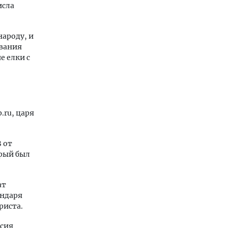
исла
народу, и
ования
е елки с
.ru, царя
 от
орый был
ат
ендаря
риста.
исия