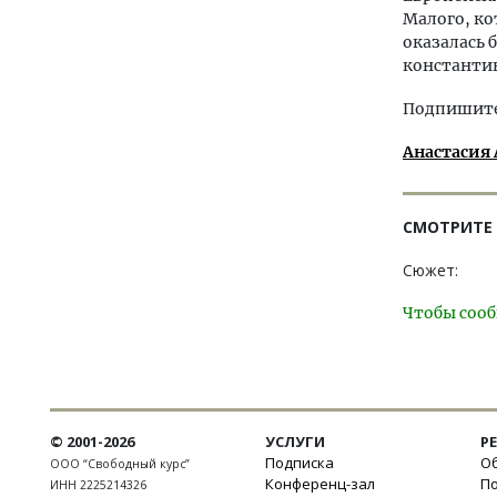
Малого, к
оказалась 
константи
Подпишитес
Анастасия 
СМОТРИТЕ
Сюжет:
Чтобы сооб
© 2001-2026
УСЛУГИ
Р
Подписка
Об
ООО “Свободный курс”
Конференц-зал
П
ИНН 2225214326