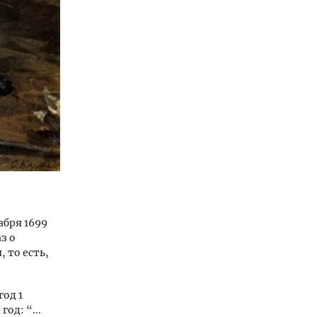
абря 1699
з о
, то есть,
од 1
од: “...