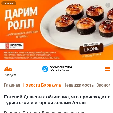
Реклама
To
F7
9 августа
Главная
Новости Барнаула
Недвижимость
Эконом
Евгений Дешевых объяснил, что происходит с
туристской и игорной зонами Алтая
Говорят, Евгения Дешевых назначили