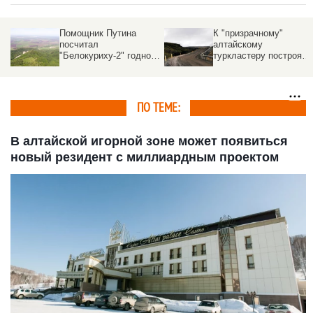
К "призрачному"
Власти предложили
алтайскому
барнаульцам сказать
й
туркластеру построят
все, что они думают о
трехполосную дорогу
туркластере
ПО ТЕМЕ:
В алтайской игорной зоне может появиться
новый резидент с миллиардным проектом