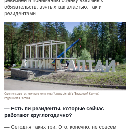
ревизией я пониманию оценку взаимных
обязательств, взятых как властью, так и
резидентами.
Строительство гостиничного комплекса "Алтика Алтай" в "Бирюзовой Катуни".
Родочинская Евгения.
— Есть ли резиденты, которые сейчас
работают круглогодично?
— Сегодня таких три. Это, конечно, не совсем