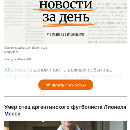
Главное за день в Алтайском крае.
altapress.ru.
8 августа 2026 в 20:05
Altapress.ru
вспоминает о важных событиях,
которые произошли в Алтайском крае 8 августа.
Читать полностью
Умер отец аргентинского футболиста Лионеля
Месси