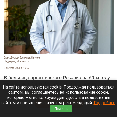
Врач. Доктор. Больница. Лечение
Шедеврум/Altapress.ru
8 августа 2026 в 19:35
В больнице аргентинского Росарио на 69-м году
жизни умер Хорхе Месси — отец восьмикратного
На сайте используются cookie. Продолжая пользоваться
обладателя «Золотого мяча» Лионеля Месси. Он
сайтом, вы соглашаетесь на использование cookie,
долго боролся с тяжелой болезнью.
которые мы используем для удобства пользования
сайтом и повышения качества рекомендаций.
Подробнее
.
Читать полностью
Принять