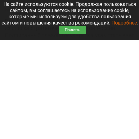
Алиса ИИ
На сайте используются cookie. Продолжая пользоваться
сайтом, вы соглашаетесь на использование cookie,
7 августа 2026 в 12:15
которые мы используем для удобства пользования
Владимир Путин вывел аэропорт Шереметьево
сайтом и повышения качества рекомендаций.
Подробнее
.
из списка стратегических объектов России.
Принять
Подписанный главой государства указ открывает
путь к его приватизации.
Читать полностью
Собака выжила после схватки с медведем
ради спасения хозяина