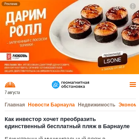
Реклама
To
F7
7 августа
Главная
Новости Барнаула
Недвижимость
Эконом
Как инвестор хочет преобразить
единственный бесплатный пляж в Барнауле
Единственный муниципальный пляж в