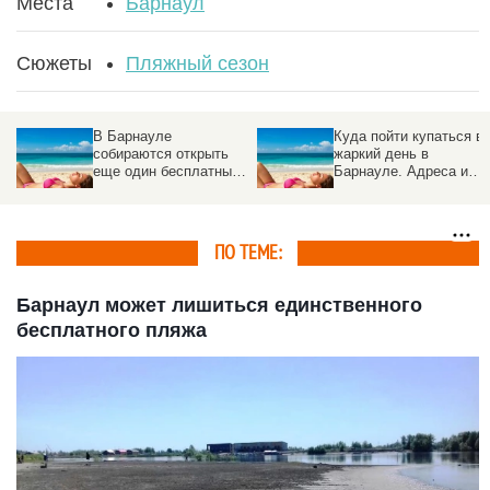
Места
Барнаул
Сюжеты
Пляжный сезон
В Барнауле
Куда пойти купаться в
собираются открыть
жаркий день в
еще один бесплатный
Барнауле. Адреса и
пляж
цены городских
бассейнов
ПО ТЕМЕ:
Барнаул может лишиться единственного
бесплатного пляжа