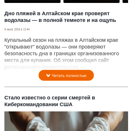
р
Дно пляжей в Алтайском крае проверят
водолазы — в полной темноте и на ощупь
8 июля 2018 в 15:44
Купальный сезон на пляжах в Алтайском крае
"открывают" водолазы — они проверяют
безопасность дна в границах организованного
места для купания. Об этом сообщил сайт
регионального правительства.
Читать полностью
Стало известно о серии смертей в
Киберкомандовании США