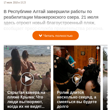
17 июля 2018 в 15:23
В Республике Алтай завершили работы по
реабилитации Манжерокского озера. 21 июля
здесь отроют новый благоустроенный пляж,
сообщает пресс-служба правительства региона.
Читать полностью
i
i
Скрытая камера на
Ролик длится
Э
пляже Крыма: Что
несколько секунд, а
о
люди вытворяют,
смеяться вы будете
с
когда их не видят...
долго
П