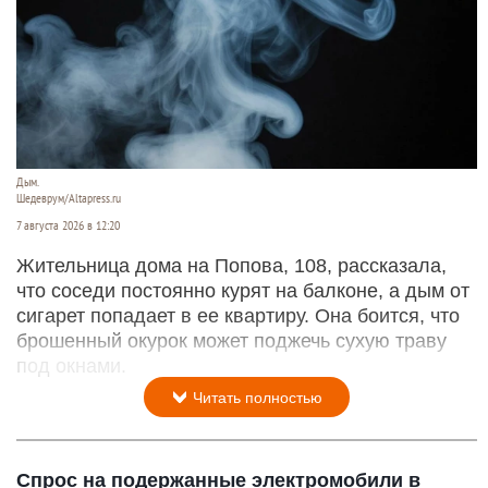
Дым.
Шедеврум/Altapress.ru
7 августа 2026 в 12:20
Жительница дома на Попова, 108, рассказала,
что соседи постоянно курят на балконе, а дым от
сигарет попадает в ее квартиру. Она боится, что
брошенный окурок может поджечь сухую траву
под окнами.
Читать полностью
Спрос на подержанные электромобили в