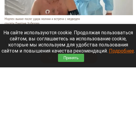
Морпех выжил после удара молнии и встречи с медведем
соцсети Дмитрия Хубезова
7 августа 2026 в 22:15
На сайте используются cookie. Продолжая пользоваться
сайтом, вы соглашаетесь на использование cookie,
Морской пехотинец, который приехал в отпуск на
которые мы используем для удобства пользования
Алтай, пережил чудовищную серию событий.
сайтом и повышения качества рекомендаций.
Подробнее
.
Читать полностью
Принять
В Барнауле водитель сбил женщину на зебре
и скрылся