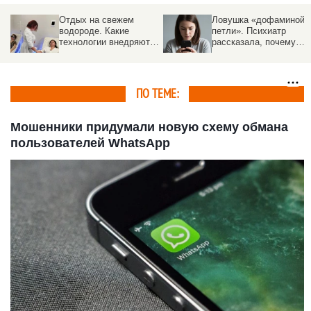
Отдых на свежем
Ловушка «дофаминой
водороде. Какие
петли». Психиатр
технологии внедряют в
рассказала, почему
санаториях Белокурихи
опасно засыпать с
телефоном в руках
ПО ТЕМЕ:
Мошенники придумали новую схему обмана
пользователей WhatsApp