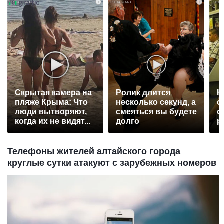
i
i
Скрытая камера на
Ролик длится
К
пляже Крыма: Что
несколько секунд, а
о
люди вытворяют,
смеяться вы будете
о
когда их не видят...
долго
р
Телефоны жителей алтайского города
круглые сутки атакуют с зарубежных номеров