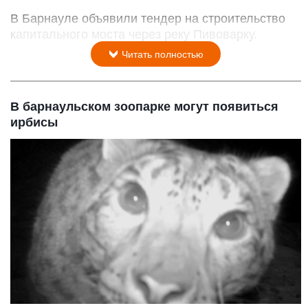
В Барнауле объявили тендер на строительство
капитального моста через реку Пивоварку.
Читать полностью
В барнаульском зоопарке могут появиться
ирбисы