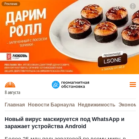
Реклама
To
F7
8 августа
Главная
Новости Барнаула
Недвижимость
Эконом
Новый вирус маскируется под WhatsApp и
заражает устройства Android
Более 25 млн пользователей по всему миру, в