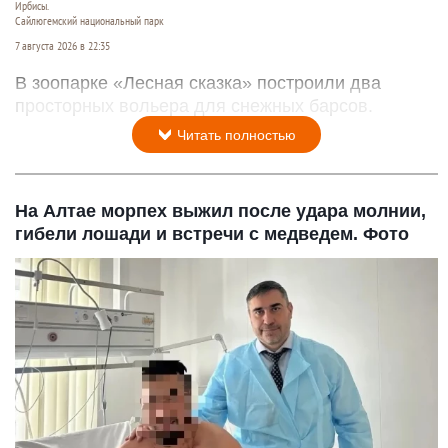
Ирбисы.
Сайлюгемский национальный парк
7 августа 2026 в 22:35
В зоопарке «Лесная сказка» построили два
просторных вольера для снежных барсов.
Читать полностью
На Алтае морпех выжил после удара молнии,
гибели лошади и встречи с медведем. Фото