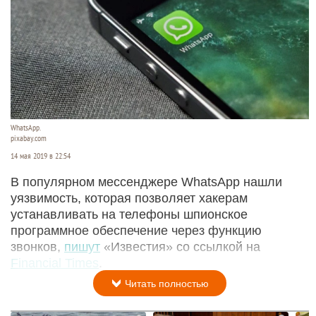
WhatsApp.
pixabay.com
14 мая 2019 в 22:54
В популярном мессенджере WhatsApp нашли
уязвимость, которая позволяет хакерам
устанавливать на телефоны шпионское
программное обеспечение через функцию
звонков,
пишут
«Известия» со ссылкой на
Financial Times
.
Читать полностью