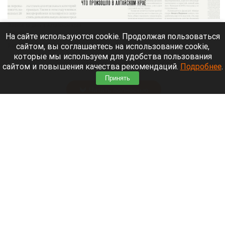
Главное за день в Алтайском крае.
altapress.ru.
На сайте используются cookie. Продолжая пользоваться
сайтом, вы соглашаетесь на использование cookie,
5 августа 2026 в 23:40
которые мы используем для удобства пользования
Altapress.ru
вспоминает о важных событиях,
сайтом и повышения качества рекомендаций.
Подробнее
.
которые произошли в Алтайском крае 5 августа.
Принять
Читать полностью
Население Земли предложили сократить
вдвое