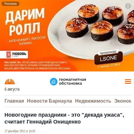
Реклама
To
F7
6 августа
Главная
Новости Барнаула
Недвижимость
Эконом
Новогодние праздники - это "декада ужаса",
считает Геннадий Онищенко
27 декабря 2012 в 16:45