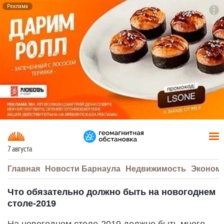
Реклама
To
F7
7 августа
Главная
Новости Барнаула
Недвижимость
Эконом
Что обязательно должно быть на новогоднем
столе-2019
На новогоднем столе-2019 должно быть много