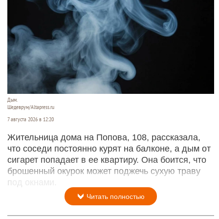
Дым.
Шедеврум/Altapress.ru
7 августа 2026 в 12:20
Жительница дома на Попова, 108, рассказала,
что соседи постоянно курят на балконе, а дым от
сигарет попадает в ее квартиру. Она боится, что
брошенный окурок может поджечь сухую траву
под окнами.
Читать полностью