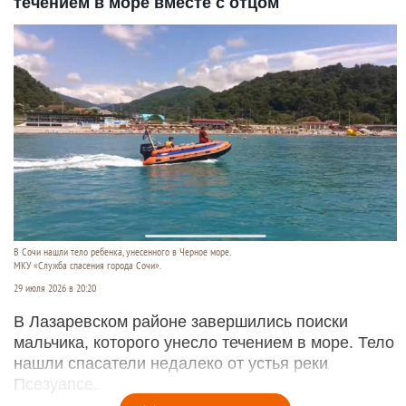
течением в море вместе с отцом
В Сочи нашли тело ребенка, унесенного в Черное море.
МКУ «Служба спасения города Сочи».
29 июля 2026 в 20:20
В Лазаревском районе завершились поиски
мальчика, которого унесло течением в море. Тело
нашли спасатели недалеко от устья реки
Псезуапсе.