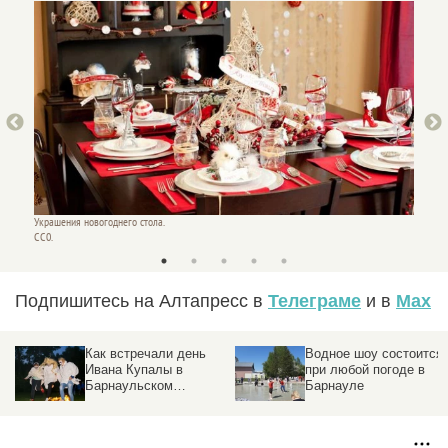
Украшения новогоднего стола.
Украшен
СС0.
СС0.
Подпишитесь на Алтапресс в
Телеграме
и в
Max
Как встречали день
Водное шоу состоится
Ивана Купалы в
при любой погоде в
Барнаульском
Барнауле
зоопарке. Видео