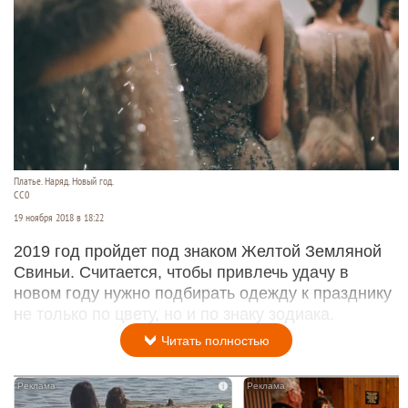
Платье. Наряд. Новый год.
СС0
19 ноября 2018 в 18:22
2019 год пройдет под знаком Желтой Земляной
Свиньи. Считается, чтобы привлечь удачу в
новом году нужно подбирать одежду к празднику
не только по цвету, но и по знаку зодиака.
Читать полностью
i