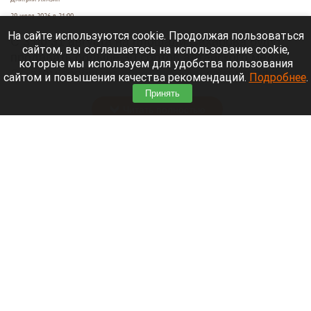
29 июля 2026 в 21:00
На сайте используются cookie. Продолжая пользоваться
С 3 по 31 августа на площади Сахарова будут
сайтом, вы соглашаетесь на использование cookie,
продавать больше 30 сортов алтайского меда.
которые мы используем для удобства пользования
Об этом сообщает
официальный
сайт города
сайтом и повышения качества рекомендаций.
Подробнее
.
Барнаула.
Принять
Читать полностью
Изобретение барнаульского ученого помогло
мужчине с осложнением после пневмонии