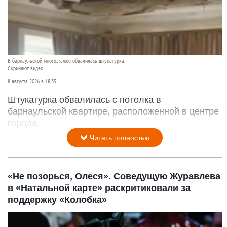
В барнаульской многоэтажке обвалилась штукатурка.
Скриншот видео
8 августа 2026 в 18:35
Штукатурка обвалилась с потолка в
барнаульской квартире, расположенной в центре
города.
Читать полностью
«Не позорься, Олеся». Соведущую Журавлева
в «Натальной карте» раскритиковали за
поддержку «Колобка»