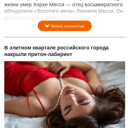
жизни умер Хорхе Месси — отец восьмикратного
обладателя «Золотого мяча» Лионеля Месси. Он
долго боролся с тяжелой болезнью.
Читать полностью
В элитном квартале российского города
накрыли притон-лабиринт