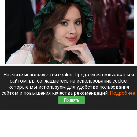
Олеся Иванченко.
Пресс-служба телеканала НТВ.
На сайте используются cookie. Продолжая пользоваться
сайтом, вы соглашаетесь на использование cookie,
8 августа 2026 в 17:35
которые мы используем для удобства пользования
Скандал вокруг фильма «Колобок», где одну из
сайтом и повышения качества рекомендаций.
Подробнее
.
главных ролей сыграл Дмитрий Журавлев,
Принять
перекинулся на его коллегу в шоу «Натальная
карта» — Олесю Иванченко.
Читать полностью