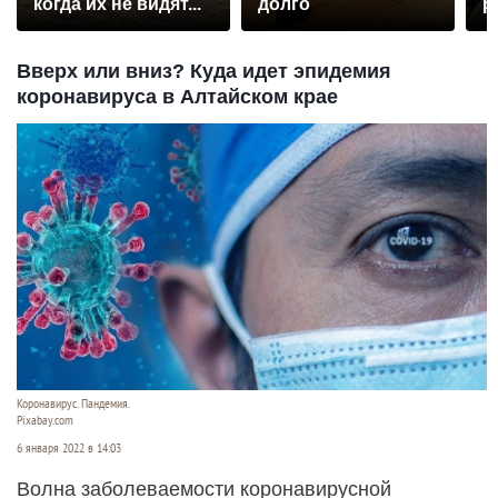
когда их не видят...
долго
р
Вверх или вниз? Куда идет эпидемия
коронавируса в Алтайском крае
Коронавирус. Пандемия.
Pixabay.com
6 января 2022 в 14:03
Волна заболеваемости коронавирусной