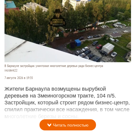
В Барнауле застройщик уничтожил многолетние деревья ради бизнес-центра
incident22
7 августа 2026 в 19:35
Жители Барнаула возмущены вырубкой
деревьев на Змеиногорском тракте, 104 п/5.
Застройщик, который строит рядом бизнес-центр,
спилил практически все насаждения, в том числе
многолетние березы и сосны.
Читать полностью