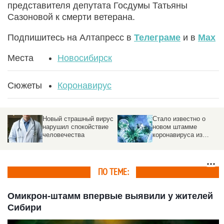
представителя депутата Госдумы Татьяны
Сазоновой к смерти ветерана.
Подпишитесь на Алтапресс в
Телеграме
и в
Max
Места
Новосибирск
Сюжеты
Коронавирус
Новый страшный вирус
Стало известно о
нарушил спокойствие
новом штамме
человечества
коронавируса из
Таиланда
ПО ТЕМЕ:
Омикрон-штамм впервые выявили у жителей
Сибири