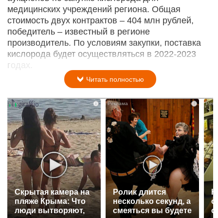
медицинских учреждений региона. Общая
стоимость двух контрактов – 404 млн рублей,
победитель – известный в регионе
производитель. По условиям закупки, поставка
кислорода будет осуществляться в 2022-2023
годах.
Читать полностью
i
i
Скрытая камера на
Ролик длится
К
пляже Крыма: Что
несколько секунд, а
о
люди вытворяют,
смеяться вы будете
о