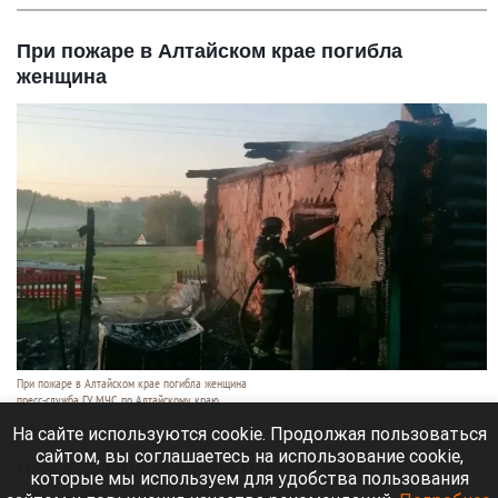
При пожаре в Алтайском крае погибла
женщина
При пожаре в Алтайском крае погибла женщина
пресс-служба ГУ МЧС по Алтайскому краю
7 августа 2026 в 19:10
На сайте используются cookie. Продолжая пользоваться
сайтом, вы соглашаетесь на использование cookie,
Ночью 7 августа в селе Чернопятово
которые мы используем для удобства пользования
Павловского района загорелся частный дом.