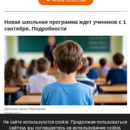
Новая школьная программа ждет учеников с 1
сентября. Подробности
Школьники. Школа. Образование.
shedevrum.ai
8 августа 2026 в 17:05
На сайте используются cookie. Продолжая пользоваться
сайтом, вы соглашаетесь на использование cookie,