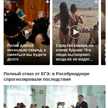
i
i
Ролик длится
Скрытая камера на
Р
несколько секунд, а
пляже Крыма: Что
с
смеяться вы будете
люди вытворяют,
б
долго
когда их не видят...
у
Полный отказ от ЕГЭ: в Рособрнадзоре
спрогнозировали последствия