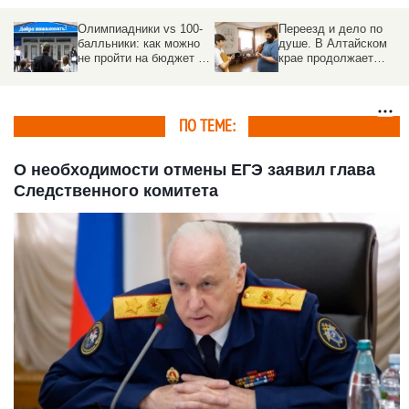
Олимпиадники vs 100-
Переезд и дело по
балльники: как можно
душе. В Алтайском
не пройти на бюджет в
крае продолжает
вуз при высочайших
работать программа
результатах по ЕГЭ
«Земский работник
культуры»
ПО ТЕМЕ:
О необходимости отмены ЕГЭ заявил глава
Следственного комитета