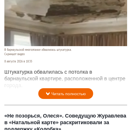
В барнаульской многоэтажке обвалилась штукатурка.
Скриншот видео
8 августа 2026 в 18:35
Штукатурка обвалилась с потолка в
барнаульской квартире, расположенной в центре
города.
Читать полностью
«Не позорься, Олеся». Соведущую Журавлева
в «Натальной карте» раскритиковали за
поддержку «Колобка»