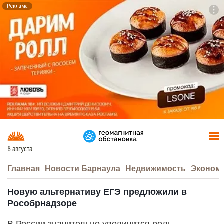
Реклама
To
F7
8 августа
Главная
Новости Барнаула
Недвижимость
Эконом
Новую альтернативу ЕГЭ предложили в
Рособрнадзоре
В России значительно увеличится роль