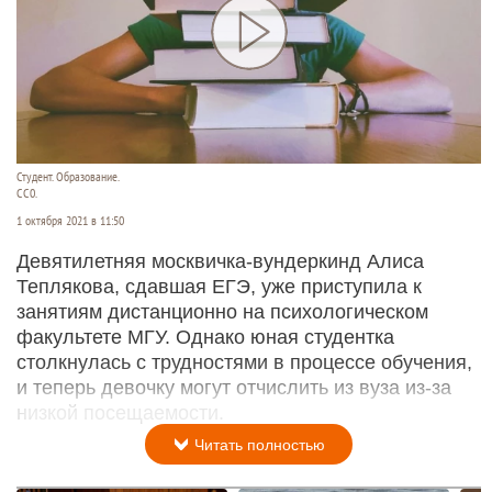
Студент. Образование.
СС0.
1 октября 2021 в 11:50
Девятилетняя москвичка-вундеркинд Алиса
Теплякова, сдавшая ЕГЭ, уже приступила к
занятиям дистанционно на психологическом
факультете МГУ. Однако юная студентка
столкнулась с трудностями в процессе обучения,
и теперь девочку могут отчислить из вуза из-за
низкой посещаемости.
Читать полностью