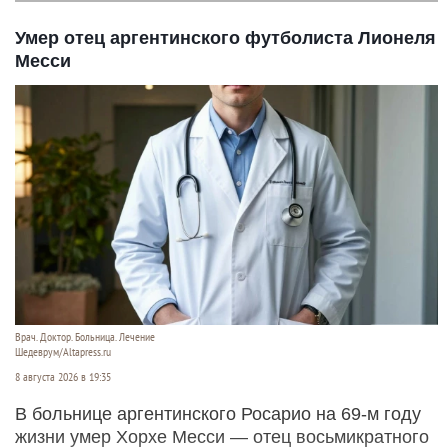
Умер отец аргентинского футболиста Лионеля
Месси
Врач. Доктор. Больница. Лечение
Шедеврум/Altapress.ru
8 августа 2026 в 19:35
В больнице аргентинского Росарио на 69-м году
жизни умер Хорхе Месси — отец восьмикратного