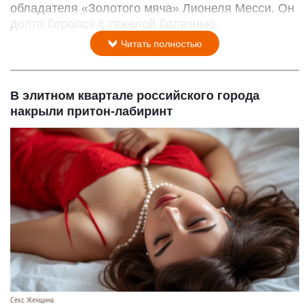
обладателя «Золотого мяча» Лионеля Месси. Он
долго боролся с тяжелой болезнью.
Читать полностью
В элитном квартале российского города
накрыли притон-лабиринт
Секс. Женщина.