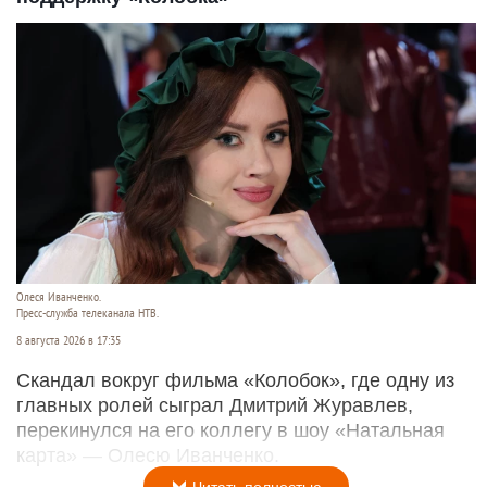
Олеся Иванченко.
Пресс-служба телеканала НТВ.
8 августа 2026 в 17:35
Скандал вокруг фильма «Колобок», где одну из
главных ролей сыграл Дмитрий Журавлев,
перекинулся на его коллегу в шоу «Натальная
карта» — Олесю Иванченко.
Читать полностью