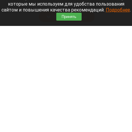
Приморский районный суд Санкт-Петербурга
которые мы используем для удобства пользования
заочно заключил Лидию Невзорову* под стражу.
сайтом и повышения качества рекомендаций.
Подробнее
.
Читать полностью
Принять
Программу партнерских хабов для хранения
товаров запускает Wildberries
Wildberries.
Кристина Тарасова