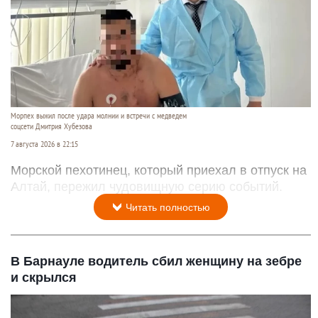
Морпех выжил после удара молнии и встречи с медведем
соцсети Дмитрия Хубезова
7 августа 2026 в 22:15
Морской пехотинец, который приехал в отпуск на
Алтай, пережил чудовищную серию событий.
Читать полностью
В Барнауле водитель сбил женщину на зебре
и скрылся