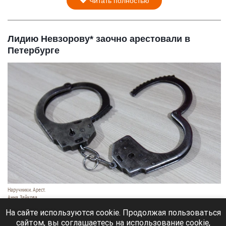
Читать полностью
Лидию Невзорову* заочно арестовали в
Петербурге
Наручники. Арест.
Анна Зайкова
7 августа 2026 в 21:12
На сайте используются cookie. Продолжая пользоваться
сайтом, вы соглашаетесь на использование cookie,