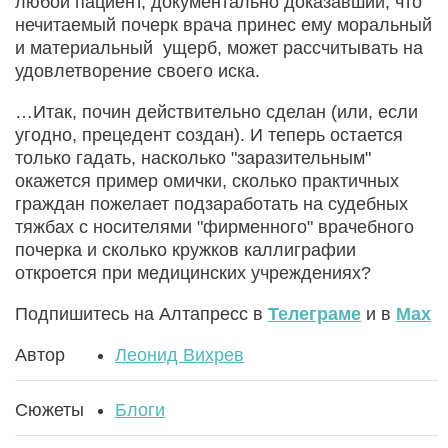
любой пациент, документально доказавший, что
нечитаемый почерк врача принес ему моральный
и материальный ущерб, может рассчитывать на
удовлетворение своего иска.
…Итак, почин действительно сделан (или, если
угодно, прецедент создан). И теперь остается
только гадать, насколько "заразительным"
окажется пример омички, сколько практичных
граждан пожелает подзаработать на судебных
тяжбах с носителями "фирменного" врачебного
почерка и сколько кружков каллиграфии
откроется при медицинских учреждениях?
Подпишитесь на Алтапресс в
Телеграме
и в
Max
Автор
Леонид Вихрев
Сюжеты
Блоги