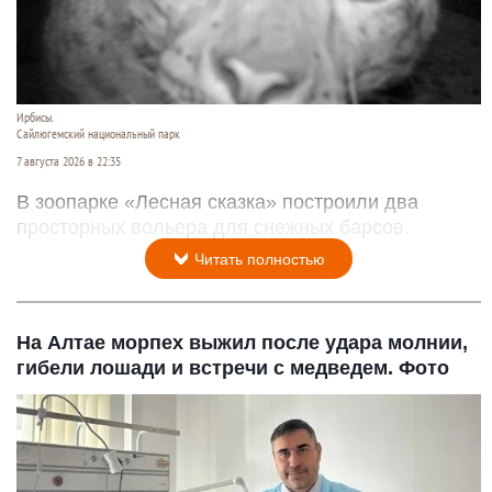
Ирбисы.
Сайлюгемский национальный парк
7 августа 2026 в 22:35
В зоопарке «Лесная сказка» построили два
просторных вольера для снежных барсов.
Читать полностью
На Алтае морпех выжил после удара молнии,
гибели лошади и встречи с медведем. Фото