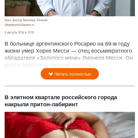
Врач. Доктор. Больница. Лечение
Шедеврум/Altapress.ru
8 августа 2026 в 19:35
В больнице аргентинского Росарио на 69-м году
жизни умер Хорхе Месси — отец восьмикратного
обладателя «Золотого мяча» Лионеля Месси. Он
долго боролся с тяжелой болезнью.
Читать полностью
В элитном квартале российского города
накрыли притон-лабиринт