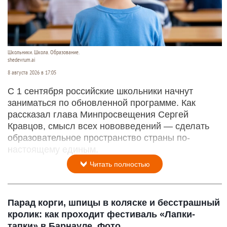
Школьники. Школа. Образование.
shedevrum.ai
8 августа 2026 в 17:05
С 1 сентября российские школьники начнут
заниматься по обновленной программе. Как
рассказал глава Минпросвещения Сергей
Кравцов, смысл всех нововведений — сделать
образовательное пространство страны по-
настоящему единым.
Читать полностью
Парад корги, шпицы в коляске и бесстрашный
кролик: как проходит фестиваль «Лапки-
тапки» в Барнауле. Фото