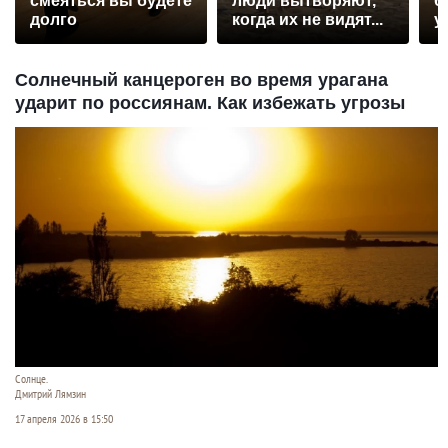
смеяться вы будете
люди вытворяют,
б
долго
когда их не видят...
у
Солнечный канцероген во время урагана
ударит по россиянам. Как избежать угрозы
Солнце.
Дмитрий Лямзин
17 апреля 2026 в 15:50