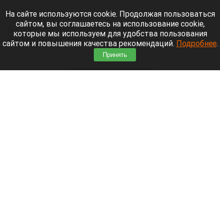
8 августа 2026 в 16:05
На сайте используются cookie. Продолжая пользоваться
сайтом, вы соглашаетесь на использование cookie,
В Горно-Алтайске перед судом предстанет
которые мы используем для удобства пользования
руководитель одной из автошкол: по версии
сайтом и повышения качества рекомендаций.
Подробнее
.
следствия, он присвоил деньги,
Принять
воспользовавшись полномочиями.
Читать полностью
Ларисе Долиной хотят предложить высокую
должность в вузе