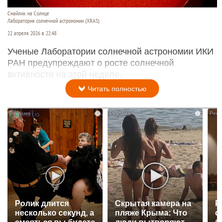
Смайлик на Солнце
Лаборатория солнечной астрономии (XRAS)
22 апреля 2026 в 22:48
Ученые Лаборатории солнечной астрономии ИКИ
РАН предупреждают о росте солнечной
активности на этой неделе.
Читать полностью
i
i
Ролик длится
Скрытая камера на
Р
несколько секунд, а
пляже Крыма: Что
с