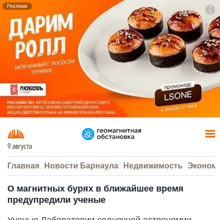
Реклама
To
F7
9 августа
Главная
Новости Барнаула
Недвижимость
Эконом
О магнитных бурях в ближайшее время
предупредили ученые
Ученые Лаборатории солнечной астрономии