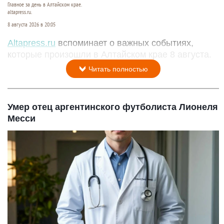
Главное за день в Алтайском крае.
altapress.ru.
8 августа 2026 в 20:05
Altapress.ru
вспоминает о важных событиях,
которые произошли в Алтайском крае 8 августа.
Читать полностью
Умер отец аргентинского футболиста Лионеля
Месси