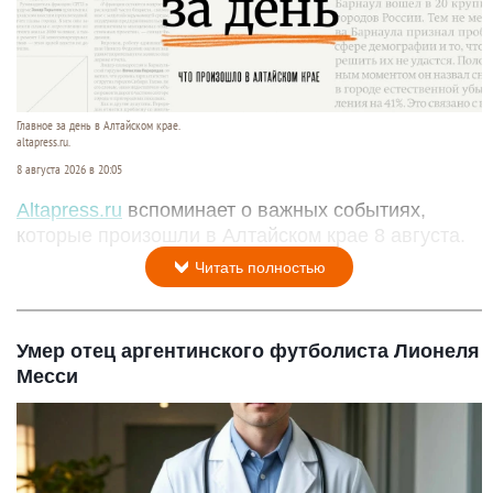
Главное за день в Алтайском крае.
altapress.ru.
8 августа 2026 в 20:05
Altapress.ru
вспоминает о важных событиях,
которые произошли в Алтайском крае 8 августа.
Читать полностью
Умер отец аргентинского футболиста Лионеля
Месси