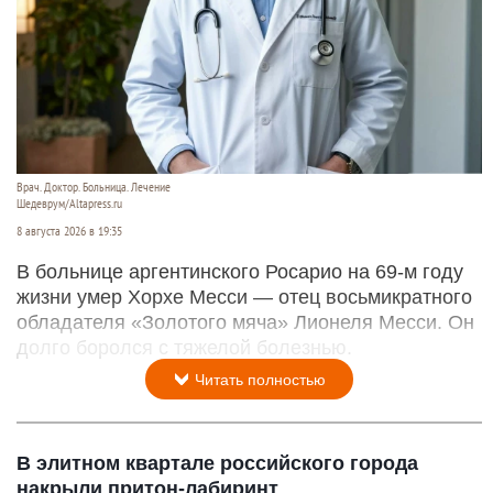
Врач. Доктор. Больница. Лечение
Шедеврум/Altapress.ru
8 августа 2026 в 19:35
В больнице аргентинского Росарио на 69-м году
жизни умер Хорхе Месси — отец восьмикратного
обладателя «Золотого мяча» Лионеля Месси. Он
долго боролся с тяжелой болезнью.
Читать полностью
В элитном квартале российского города
накрыли притон-лабиринт