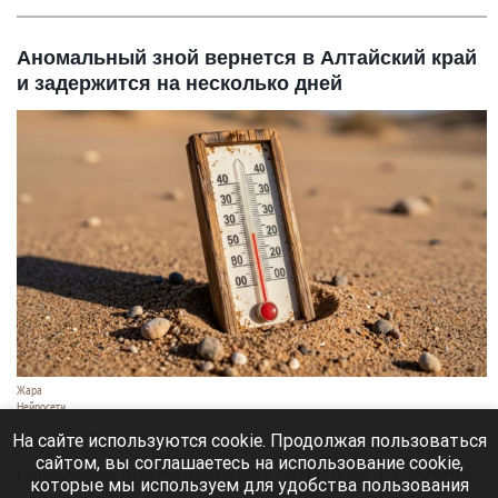
Аномальный зной вернется в Алтайский край
и задержится на несколько дней
Жара
Нейросети
8 августа 2026 в 18:05
На сайте используются cookie. Продолжая пользоваться
сайтом, вы соглашаетесь на использование cookie,
Синоптики предупреждают, что с 9 по 13 августа
которые мы используем для удобства пользования