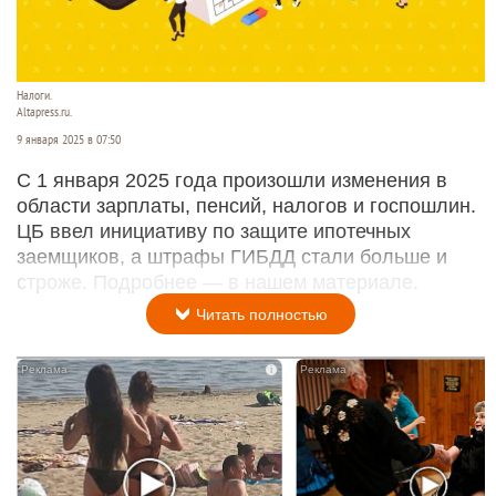
Налоги.
Altapress.ru.
9 января 2025 в 07:50
С 1 января 2025 года произошли изменения в
области зарплаты, пенсий, налогов и госпошлин.
ЦБ ввел инициативу по защите ипотечных
заемщиков, а штрафы ГИБДД стали больше и
строже. Подробнее — в нашем материале.
Читать полностью
i