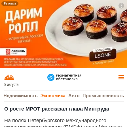
Реклама
To
F7
8 августа
а
Недвижимость
Экономика
Авто
Промышленность
О росте МРОТ рассказал глава Минтруда
На полях Петербургского международного
экономического форума (ПМЭФ) глава Минтруда