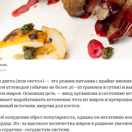
ость архитектурных идей.
Архитектурный код начин
еральный директор компании
земли. Мощение крупно
 — об эстетике городов,
плитами становится нов
анах.
дах в фасадах и развитии рынка
стандартом благоустрой
зин
ОИТЕЛЬСТВО
СТРОИТЕЛЬСТВО
 диета (или «кето») — это режим питания с крайне низки
м углеводов (обычно не более 20–50 граммов в сутки) и в
м жиров. Основная цель — ввод организма в состояние кет
инает вырабатывать кетоновые тела из жиров и превращае
вный источник энергии для клеток.
об похудения обрел популярность, однако он негативно вл
ердца. Из-за высокого количества жиров в рационе увелич
а сердечно-сосудистую систему.