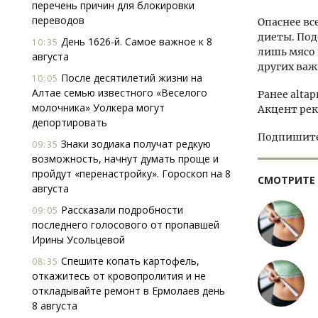
перечень причин для блокировки
переводов
Опаснее вс
диеты. По
День 1626-й. Самое важное к 8
10:35
лишь мясо 
августа
других важ
После десятилетий жизни на
10:05
Алтае семью известного «Веселого
Ранее altap
молочника» Уолкера могут
Акцент рек
депортировать
Подпишитес
Знаки зодиака получат редкую
09:35
возможность, начнут думать проще и
пройдут «перенастройку». Гороскоп на 8
СМОТРИТЕ
августа
Рассказали подробности
09:05
последнего голосового от пропавшей
Ирины Усольцевой
Спешите копать картофель,
08:35
откажитесь от кровопролития и не
откладывайте ремонт в Ермолаев день
8 августа