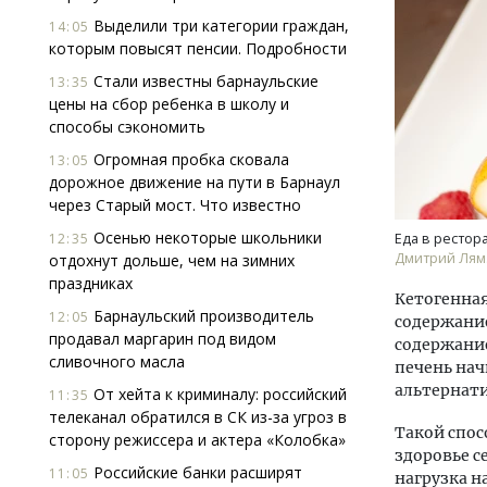
Выделили три категории граждан,
14:05
которым повысят пенсии. Подробности
Стали известны барнаульские
13:35
цены на сбор ребенка в школу и
способы сэкономить
Огромная пробка сковала
13:05
дорожное движение на пути в Барнаул
Ищем новые берега. Гендиректор
Смел
через Старый мост. Что известно
«Жилищной инициативы» Юрий
Ген
Гатилов — о том, как девелоперу
ЗИАС
Осенью некоторые школьники
12:35
Еда в рестор
оставаться на плаву, когда рынок
трен
Дмитрий Лям
отдохнут дольше, чем на зимних
штормит
праздниках
СТР
Кетогенная
СТРОИТЕЛЬСТВО
Барнаульский производитель
12:05
содержание
продавал маргарин под видом
содержание
сливочного масла
печень нач
альтернати
От хейта к криминалу: российский
11:35
телеканал обратился в СК из-за угроз в
Такой спос
сторону режиссера и актера «Колобка»
здоровье с
Российские банки расширят
11:05
нагрузка н