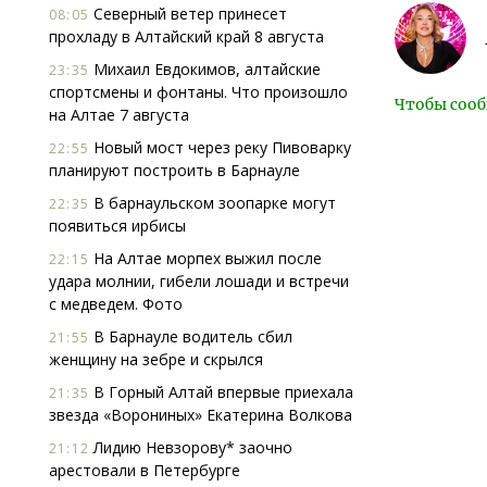
Северный ветер принесет
08:05
прохладу в Алтайский край 8 августа
Михаил Евдокимов, алтайские
23:35
спортсмены и фонтаны. Что произошло
Чтобы сооб
на Алтае 7 августа
Новый мост через реку Пивоварку
22:55
планируют построить в Барнауле
В барнаульском зоопарке могут
22:35
появиться ирбисы
На Алтае морпех выжил после
22:15
удара молнии, гибели лошади и встречи
с медведем. Фото
В Барнауле водитель сбил
21:55
женщину на зебре и скрылся
В Горный Алтай впервые приехала
21:35
звезда «Ворониных» Екатерина Волкова
Лидию Невзорову* заочно
21:12
арестовали в Петербурге