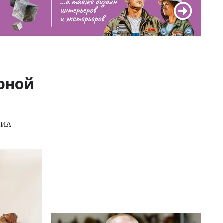
рной
РИА