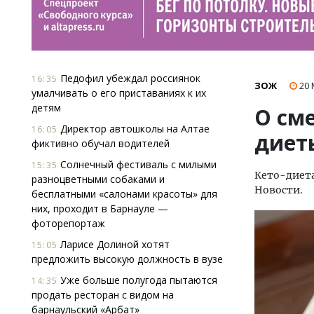
Педофил убеждал россиянок
16:35
ЗОЖ
20
умалчивать о его приставаниях к их
детям
О см
Директор автошколы на Алтае
16:05
диет
фиктивно обучал водителей
Солнечный фестиваль с милыми
15:35
Кето-диета
разноцветными собаками и
Новости.
бесплатными «салонами красоты» для
них, проходит в Барнауле —
фоторепортаж
Ларисе Долиной хотят
15:05
предложить высокую должность в вузе
Уже больше полугода пытаются
14:35
продать ресторан с видом на
барнаульский «Арбат»