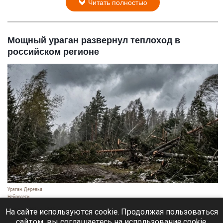
Читать полностью
Мощный ураган развернул теплоход в
российском регионе
Ураган. Деревья
Нейросети
9 августа 2026 в 18:35
На сайте используются cookie. Продолжая пользоваться
сайтом, вы соглашаетесь на использование cookie,