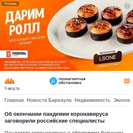
Реклама
To
F7
9 августа
Главная
Новости Барнаула
Недвижимость
Эконом
Об окончании пандемии коронавируса
заговорили российские специалисты
Пандемия коронавируса в обозримом будущем