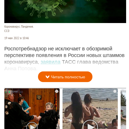
Коронавирус. Пандемия.
СС0
19 мая 2022 в 10:46
Роспотребнадзор не исключает в обозримой
перспективе появления в России новых штаммов
коронавируса,
заявила
ТАСС глава ведомства
Анна Попова.
Читать полностью
i
i