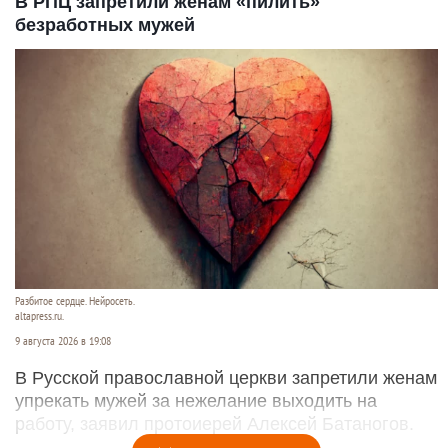
В РПЦ запретили женам «пилить»
безработных мужей
Разбитое сердце. Нейросеть.
altapress.ru.
9 августа 2026 в 19:08
В Русской православной церкви запретили женам
упрекать мужей за нежелание выходить на
работу, заявил протоиерей Алексей Батаногов.