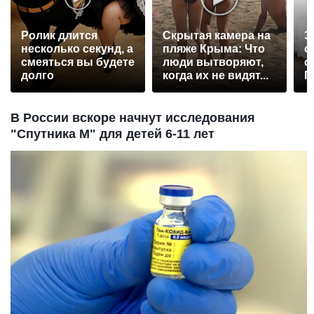
Ролик длится
Скрытая камера на
Э
несколько секунд, а
пляже Крыма: Что
о
смеяться вы будете
люди вытворяют,
с
долго
когда их не видят...
П
р
В России вскоре начнут исследования
"Спутника М" для детей 6-11 лет