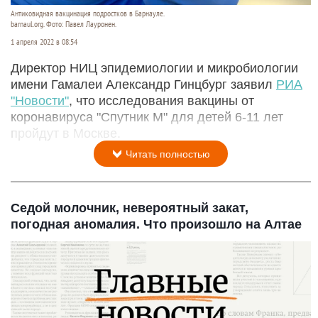
Антиковидная вакцинация подростков в Барнауле.
barnaul.org. Фото: Павел Лауронен.
1 апреля 2022 в 08:54
Директор НИЦ эпидемиологии и микробиологии
имени Гамалеи Александр Гинцбург заявил
РИА
"Новости"
, что исследования вакцины от
коронавируса "Спутник М" для детей 6-11 лет
пройдут в Москве.
Читать полностью
Седой молочник, невероятный закат,
погодная аномалия. Что произошло на Алтае