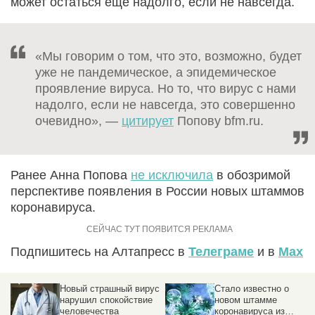
может остаться еще надолго, если не навсегда.
«Мы говорим о том, что это, возможно, будет
уже не пандемическое, а эпидемическое
проявление вируса. Но то, что вирус с нами
надолго, если не навсегда, это совершенно
очевидно», —
цитирует
Попову bfm.ru.
Ранее Анна Попова
не исключила
в обозримой
перспективе появления в России новых штаммов
коронавируса.
Подпишитесь на Алтапресс в
Телеграме
и в
Max
Новый страшный вирус
Стало известно о
нарушил спокойствие
новом штамме
человечества
коронавируса из