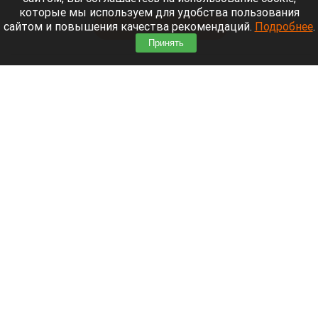
Мощный ураган бушует в Самарской области.
которые мы используем для удобства пользования
сайтом и повышения качества рекомендаций.
Подробнее
.
Читать полностью
Принять
Москвичей призвали оставаться дома
Экран телефона
Шедеврум/Altapress.ru
9 августа 2026 в 17:46