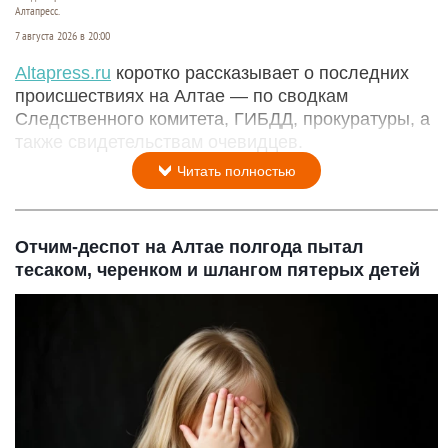
Алтапресс.
7 августа 2026 в 20:00
Аltapress.ru
коротко рассказывает о последних
происшествиях на Алтае — по сводкам
Следственного комитета, ГИБДД, прокуратуры, а
также свидетельствам очевидцев.
Читать полностью
Отчим-деспот на Алтае полгода пытал
тесаком, черенком и шлангом пятерых детей