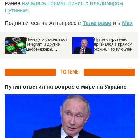
Ранее
началась прямая линия с Владимиром
Путиным.
Подпишитесь на Алтапресс в
Телеграме
и в
Max
Почему ограничивают
Путин откровенно
Telegram и другие
признался в прямом
мессенджеры,
эфире, что влюблен
объяснил Путин
ПО ТЕМЕ:
Путин ответил на вопрос о мире на Украине