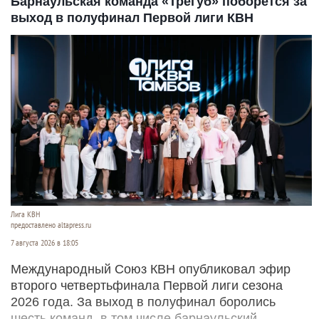
Барнаульская команда «Трегуб» поборется за
выход в полуфинал Первой лиги КВН
Лига КВН
предоставлено altapress.ru
7 августа 2026 в 18:05
Международный Союз КВН опубликовал эфир
второго четвертьфинала Первой лиги сезона
2026 года. За выход в полуфинал боролись
шесть команд, в том числе барнаульский