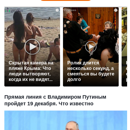
i
i
Скрытая камера на
Ролик длится
К
пляже Крыма: Что
несколько секунд, а
о
люди вытворяют,
смеяться вы будете
о
когда их не видят...
долго
р
Прямая линия с Владимиром Путиным
пройдет 19 декабря. Что известно