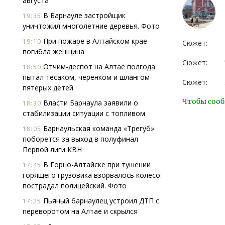
августа
В Барнауле застройщик
19:35
уничтожил многолетние деревья. Фото
При пожаре в Алтайском крае
19:10
Сюжет:
погибла женщина
Сюжет:
Отчим-деспот на Алтае полгода
18:50
пытал тесаком, черенком и шлангом
Сюжет:
пятерых детей
Чтобы сооб
Власти Барнаула заявили о
18:30
стабилизации ситуации с топливом
Барнаульская команда «Трегуб»
18:05
поборется за выход в полуфинал
Первой лиги КВН
В Горно-Алтайске при тушении
17:45
горящего грузовика взорвалось колесо:
пострадал полицейский. Фото
Пьяный барнаулец устроил ДТП с
17:25
переворотом на Алтае и скрылся