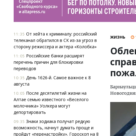
От хейта к криминалу: российский
11:35
ЖИЗНЬ
телеканал обратился в СК из-за угроз в
сторону режиссера и актера «Колобка»
Обле
Российские банки расширят
11:05
спра
перечень причин для блокировки
переводов
пожа
День 1626-й. Самое важное к 8
10:35
августа
Барнаульцы
После десятилетий жизни на
Новогодня
10:05
Алтае семью известного «Веселого
молочника» Уолкера могут
депортировать
Знаки зодиака получат редкую
09:35
возможность, начнут думать проще и
пройдут «перенастройку». Гороскоп на 8