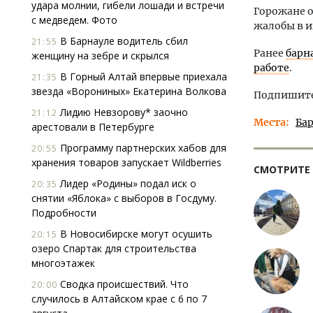
удара молнии, гибели лошади и встречи
Горожане о
с медведем. Фото
жалобы в 
В Барнауле водитель сбил
21:55
Ранее
барн
женщину на зебре и скрылся
работе
.
В Горный Алтай впервые приехала
21:35
звезда «Ворониных» Екатерина Волкова
Подпишитес
Лидию Невзорову* заочно
21:12
Места
Ба
арестовали в Петербурге
Программу партнерских хабов для
20:55
хранения товаров запускает Wildberries
СМОТРИТЕ
Лидер «Родины» подал иск о
20:35
снятии «Яблока» с выборов в Госдуму.
Подробности
В Новосибирске могут осушить
20:15
озеро Спартак для строительства
многоэтажек
Сводка происшествий. Что
20:00
случилось в Алтайском крае с 6 по 7