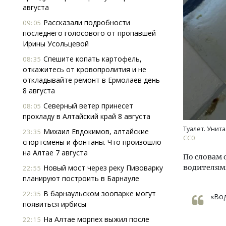
августа
Рассказали подробности
09:05
последнего голосового от пропавшей
Ирины Усольцевой
Спешите копать картофель,
08:35
откажитесь от кровопролития и не
откладывайте ремонт в Ермолаев день
Архи
8 августа
зем
Северный ветер принесет
пли
08:05
прохладу в Алтайский край 8 августа
ста
Туалет. Унита
Михаил Евдокимов, алтайские
СТР
23:35
CC0
спортсмены и фонтаны. Что произошло
на Алтае 7 августа
По словам 
Новый мост через реку Пивоварку
водителям 
22:55
планируют построить в Барнауле
В барнаульском зоопарке могут
22:35
«Вод
появиться ирбисы
На Алтае морпех выжил после
22:15