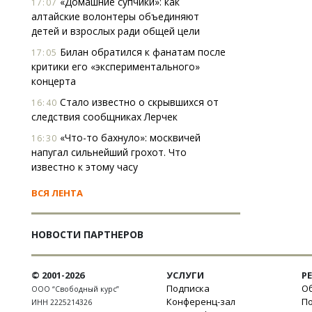
«Домашние супчики»: как
17:07
алтайские волонтеры объединяют
детей и взрослых ради общей цели
Билан обратился к фанатам после
17:05
критики его «экспериментального»
концерта
Стало известно о скрывшихся от
16:40
следствия сообщниках Лерчек
«Что-то бахнуло»: москвичей
16:30
напугал сильнейший грохот. Что
известно к этому часу
ВСЯ ЛЕНТА
НОВОСТИ ПАРТНЕРОВ
© 2001-2026
УСЛУГИ
Р
Подписка
Об
ООО “Свободный курс”
Конференц-зал
П
ИНН 2225214326