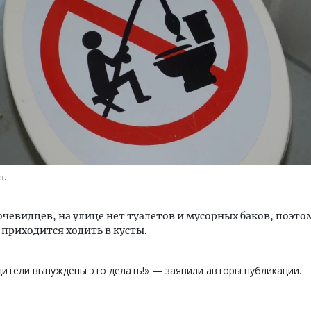
тектурный код начинается с
Смелость архитектурных 
ли. Мощение крупноформатными
Генеральный директор к
тами становится новым
ЗИАС — об эстетике горо
ндартом благоустройства
трендах в фасадах и разв
з.
ОИТЕЛЬСТВО
СТРОИТЕЛЬСТВО
очевидцев, на улице нет туалетов и мусорных баков, поэто
приходится ходить в кусты.
ители вынуждены это делать!» — заявили авторы публикации.