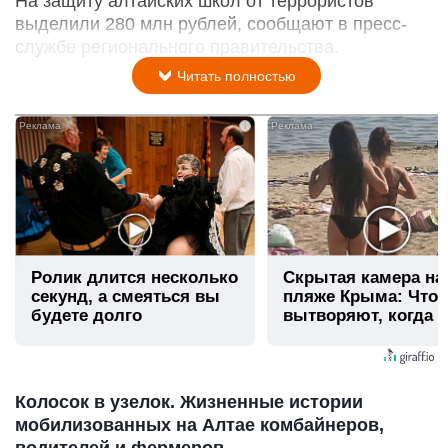
На защиту алтайских школ от террористов
выделили 280 млн рублей, сообщают в пресс-
службе регионального правительства.
Читать полностью
i
Ролик длится несколько
Скрытая камера на
секунд, а смеяться вы
пляже Крыма: Что
будете долго
вытворяют, когда и
видят...
Колосок в узелок. Жизненные истории
мобилизованных на Алтае комбайнеров,