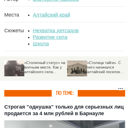
Места
Алтайский край
Сюжеты
Нехватка детсадов
Развитие села
Школа
на
«Столица тайги». С
Платтдойч в
чего начинался
землянках. С чего
алтайский поселок
началось алтайское
Тягун, который чуть не
село Подсосново и
стал городом Победа
почему оно не под
соснами
ПО ТЕМЕ:
Строгая "однушка" только для серьезных лиц
продается за 4 млн рублей в Барнауле