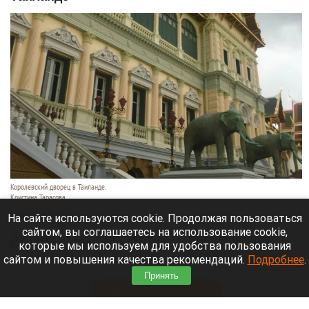
Королевский дворец в Таиланде.
Кристина Тарасова
9 августа 2026 в 15:35
На сайте используются cookie. Продолжая пользоваться
сайтом, вы соглашаетесь на использование cookie,
Диджей из России Дмитрий — выступает под
которые мы используем для удобства пользования
псевдонимом DJ FЫRРИN — пропал в Таиланде
сайтом и повышения качества рекомендаций.
Подробнее
.
после возникновения проблем с документами.
Принять
Читать полностью