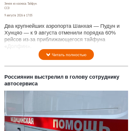
Земля из космоса. Тайфун.
СС0
9 августа 2026 в 17:05
Два крупнейших аэропорта Шанхая — Пудун и
Хунцяо — к 9 августа отменили порядка 60%
рейсов из-за приближающегося тайфуна
«Долфин».
Читать полностью
Россиянин выстрелил в голову сотруднику
автосервиса