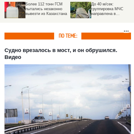
Более 112 тонн ГСМ
До 40 м/сек:
пытались незаконно
группировка МЧС
вывезти из Казахстана
направлена в
пострадавшие от
урагана районы на
Алтае
ПО ТЕМЕ:
Судно врезалось в мост, и он обрушился.
Видео