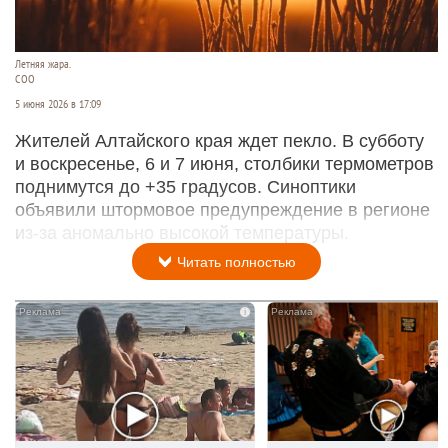
Летняя жара.
СОО
5 июня 2026 в 17:09
Жителей Алтайского края ждет пекло. В субботу
и воскресенье, 6 и 7 июня, столбики термометров
поднимутся до +35 градусов. Синоптики
объявили штормовое предупреждение в регионе
из-за аномально высокой температуры.
Читать полностью
i