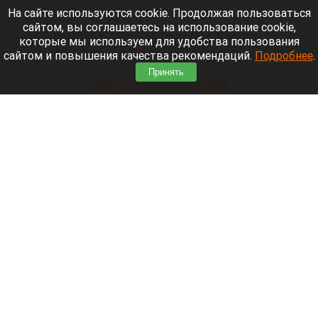
6 августа 2026 в 22:00
На сайте используются cookie. Продолжая пользоваться
сайтом, вы соглашаетесь на использование cookie,
Банк работает в стандартном режиме, и
которые мы используем для удобства пользования
британские санкции не влияют на его
сайтом и повышения качества рекомендаций.
Подробнее
.
деятельность.
Принять
Читать полностью
Больница и медучреждения на Алтае
получили пять новых автомобилей