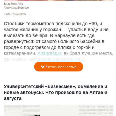
Загар. Пляж. Лето
Altapress.ru/Шедеврум
5 июня 2026 в 08:07
Столбики термометров подскочили до +30, и
частое желание у горожан — упасть в воду и не
вылезать до вечера. В Барнауле есть где
развернуться: от самого большого бассейна в
городе с подогревом до пляжа с горкой и
катамаранами.
Altapress.ru
выбрал лучшие места,
где можно комфортно пережить жару.
Читать полностью
Университетский «бизнесмен», обмеление и
новые автобусы. Что произошло на Алтае 6
августа