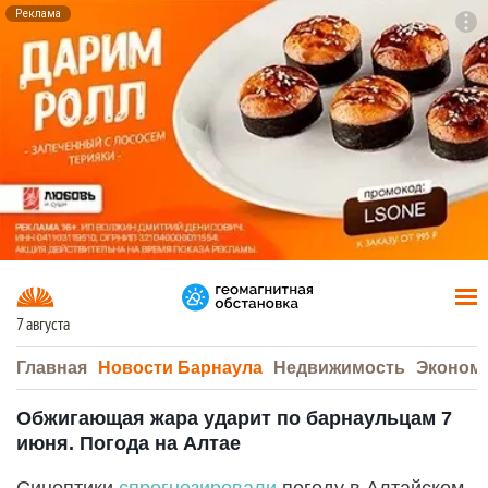
Реклама
To
F7
7 августа
Главная
Новости Барнаула
Недвижимость
Эконом
Обжигающая жара ударит по барнаульцам 7
июня. Погода на Алтае
Синоптики
спрогнозировали
погоду в Алтайском