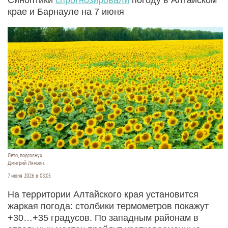
крае и Барнауле на 7 июня
Лето, подсолнух.
Дмитрий Лямзин.
7 июня 2026 в 08:05
На территории Алтайского края установится
жаркая погода: столбики термометров покажут
+30…+35 градусов. По западным районам в