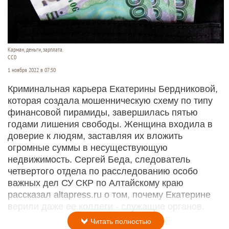
Карман, деньги, зарплата.
СС0
1 ноября 2022 в 07:50
Криминальная карьера Екатерины Бердниковой,
которая создала мошенническую схему по типу
финансовой пирамиды, завершилась пятью
годами лишения свободы. Женщина входила в
доверие к людям, заставляя их вложить
огромные суммы в несуществующую
недвижимость. Сергей Беда, следователь
четвертого отдела по расследованию особо
важных дел СУ СКР по Алтайскому краю
рассказал altapress.ru о том, почему Екатерине
верили даже ее коллеги - служащие органов.
Читать полностью