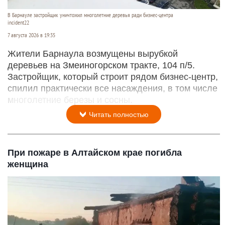
В Барнауле застройщик уничтожил многолетние деревья ради бизнес-центра
incident22
7 августа 2026 в 19:35
Жители Барнаула возмущены вырубкой
деревьев на Змеиногорском тракте, 104 п/5.
Застройщик, который строит рядом бизнес-центр,
спилил практически все насаждения, в том числе
многолетние березы и сосны.
Читать полностью
При пожаре в Алтайском крае погибла
женщина