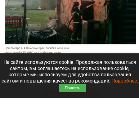
При пожаре в Алтайском крае погибла женщина
пресс-служба ГУ МЧС по Алтайскому краю
7 августа 2026 в 19:10
На сайте используются cookie. Продолжая пользоваться
сайтом, вы соглашаетесь на использование cookie,
Ночью 7 августа в селе Чернопятово
которые мы используем для удобства пользования
Павловского района загорелся частный дом.
сайтом и повышения качества рекомендаций.
Подробнее
.
Пожарные нашли внутри тело пожилой женщины.
Принять
Читать полностью
Сводка происшествий. Что случилось в
Алтайском крае с 6 по 7 августа