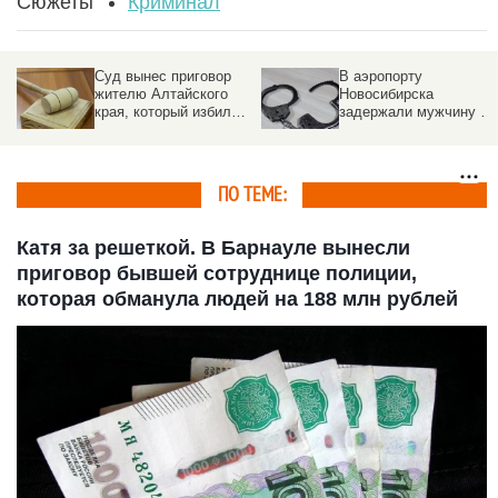
Сюжеты
Криминал
Суд вынес приговор
В аэропорту
жителю Алтайского
Новосибирска
края, который избил
задержали мужчину с
ребенка-инвалида
28 кг нелегальных
духов
ПО ТЕМЕ:
Катя за решеткой. В Барнауле вынесли
приговор бывшей сотруднице полиции,
которая обманула людей на 188 млн рублей