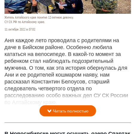
Житель Алтайского края похитил 12-летнюю девочку.
СУ СК РФ по Алтайскому краю.
11 октября 2022 в 07:02
Аня каждое лето проводила с родителями на
даче в Бийском районе. Особенно любила
кататься на велосипеде. В какой-то момент за
ребенком стал наблюдать подозрительный
мужчина. О том, как эта история обернулась для
Ани и ее родителей кошмаром наяву, нам
рассказал Константин Белоусов, старший
следователь четвертого отдела по
расследованию особо важных дел СУ СК России
по Алтайскому краю.
Читать полностью
В Новосибирске могут осушить озеро Спартак