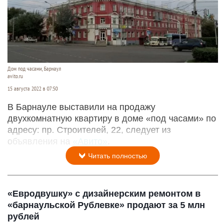
Дом под часами, Барнаул
avito.ru
15 августа 2022 в 07:50
В Барнауле выставили на продажу
двухкомнатную квартиру в доме «под часами» по
адресу: пр. Строителей, 22, следует из
объявления на
«Авито»
.
Читать полностью
«Евродвушку» с дизайнерским ремонтом в
«барнаульской Рублевке» продают за 5 млн
рублей