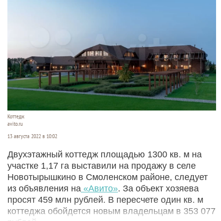
Коттедж
avito.ru
13 августа 2022 в 10:02
Двухэтажный коттедж площадью 1300 кв. м на
участке 1,17 га выставили на продажу в селе
Новотырышкино в Смоленском районе, следует
из объявления на
«Авито»
. За объект хозяева
просят 459 млн рублей. В пересчете один кв. м
коттеджа обойдется новым владельцам в 353 077