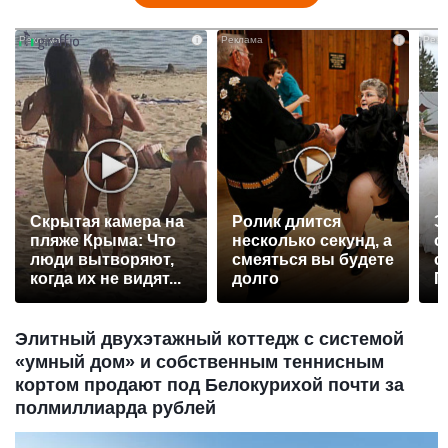
i
i
Скрытая камера на
Ролик длится
Э
пляже Крыма: Что
несколько секунд, а
о
люди вытворяют,
смеяться вы будете
с
когда их не видят...
долго
П
р
Элитный двухэтажный коттедж с системой
«умный дом» и собственным теннисным
кортом продают под Белокурихой почти за
полмиллиарда рублей