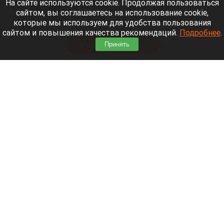
На сайте используются cookie. Продолжая пользоваться
На реке Катунь в Усть-Коксинском районе
сайтом, вы соглашаетесь на использование cookie,
Республики Алтай 5 августа мужчина выпал из
которые мы используем для удобства пользования
лодки и исчез под водой.
сайтом и повышения качества рекомендаций.
Подробнее
.
Читать полностью
Принять
В Омске автомобиль наехал на толпу
пешеходов. Фото и видео