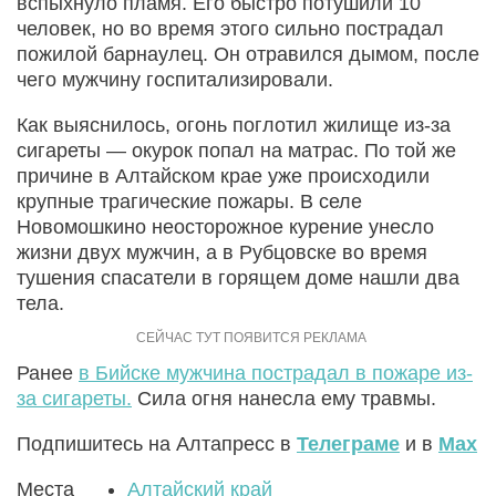
вспыхнуло пламя. Его быстро потушили 10
человек, но во время этого сильно пострадал
пожилой барнаулец. Он отравился дымом, после
чего мужчину госпитализировали.
Как выяснилось, огонь поглотил жилище из-за
сигареты — окурок попал на матрас. По той же
причине в Алтайском крае уже происходили
крупные трагические пожары. В селе
Новомошкино неосторожное курение унесло
жизни двух мужчин, а в Рубцовске во время
тушения спасатели в горящем доме нашли два
тела.
Ранее
в Бийске мужчина пострадал в пожаре из-
за сигареты.
Сила огня нанесла ему травмы.
Подпишитесь на Алтапресс в
Телеграме
и в
Max
Места
Алтайский край