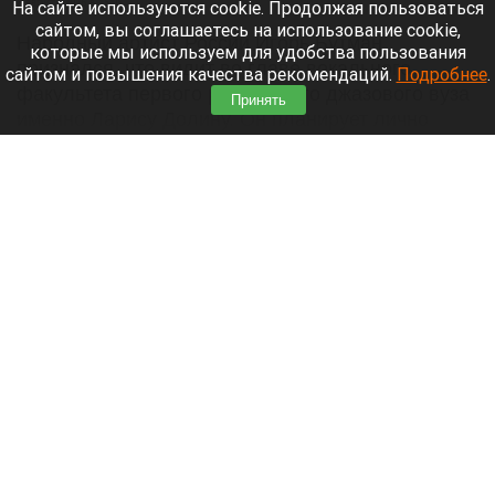
8 августа 2026 в 15:05
На сайте используются cookie. Продолжая пользоваться
сайтом, вы соглашаетесь на использование cookie,
Народный артист России Игорь Бутман
которые мы используем для удобства пользования
признался, что видит во главе вокального
сайтом и повышения качества рекомендаций.
Подробнее
.
факультета первого российского джазового вуза
Принять
именно Ларису Долину. Он планирует лично
предложить эту должность своей коллеге.
Читать полностью
Огромная пробка сковала дорожное движение
на пути в Барнаул через Старый мост. Что
известно