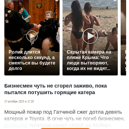
Ролик длится
Скрытая камера на
Р
несколько секунд, а
пляже Крыма: Что
с
смеяться вы будете
люди вытворяют,
б
долго
когда их не видят...
у
Бизнесмен чуть не сгорел заживо, пока
пытался потушить горящие катера
17 октября 2025 в 17:20
Мощный пожар под Гатчиной сжег дотла девять
катеров и Toyota. В огне чуть не погиб бизнесмен,
сообщает
телеграм-канал «Mash на Мойке».