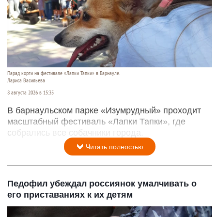
Парад корги на фестивале «Лапки Тапки» в Барнауле.
Лариса Васильева
8 августа 2026 в 15:35
В барнаульском парке «Изумрудный» проходит
масштабный фестиваль «Лапки Тапки», где
собрались все собачники города.
Читать полностью
Педофил убеждал россиянок умалчивать о
его приставаниях к их детям