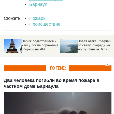
Барнаул
Сюжеты
Пожары
Происшествие
к
Новая атака, графики
Спецслужбы
ия
по свету, очереди на
предотвратили удар по
мосту, бензин. Что
стратегическому
произошло в Крыму
предприятию под
Москвой
ПО ТЕМЕ:
Два человека погибли во время пожара в
частном доме Барнаула