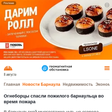
Реклама
To
F7
8 августа
Главная
Новости Барнаула
Недвижимость
Эконом
Огнеборцы спасли пожилого барнаульца во
время пожара
В барнаульской многоэтажке чуть не сгорела