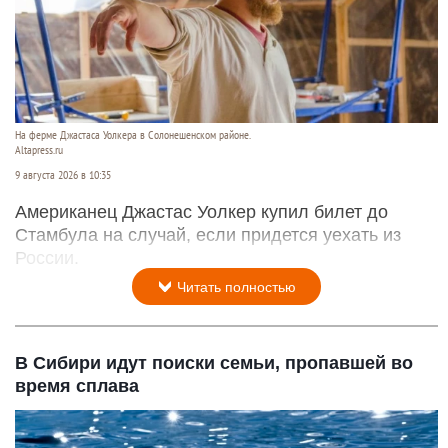
На ферме Джастаса Уолкера в Солонешенском районе.
Altapress.ru
9 августа 2026 в 10:35
Американец Джастас Уолкер купил билет до
Стамбула на случай, если придется уехать из
России.
Читать полностью
В Сибири идут поиски семьи, пропавшей во
время сплава