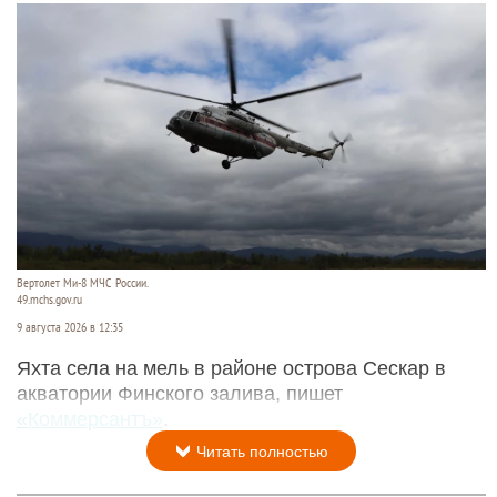
Вертолет Ми-8 МЧС России.
49.mchs.gov.ru
9 августа 2026 в 12:35
Яхта села на мель в районе острова Сескар в
акватории Финского залива, пишет
«Коммерсантъ»
.
Читать полностью