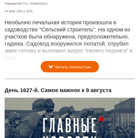
Подкорытова Л.А. / altzapoved.ru
14 июня 2021 в 20:01
Необычно печальная история произошла в
садоводстве "Сельский строитель". На одном из
участков была обнаружена, предположительно,
гадюка. Садовод вооружился лопатой, отрубил
змее голову и выложил видео "своего подвига" в
сеть.
Читать полностью
День 1627-й. Самое важное к 9 августа