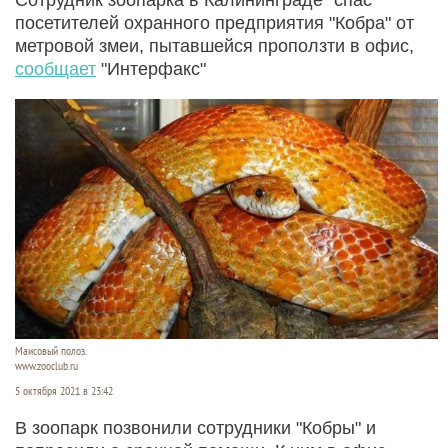
посетителей охранного предприятия "Кобра" от
метровой змеи, пытавшейся проползти в офис,
сообщает
"Интерфакс"
Маисовый полоз.
www.zooclub.ru
5 октября 2021 в 23:42
В зоопарк позвонили сотрудники "Кобры" и