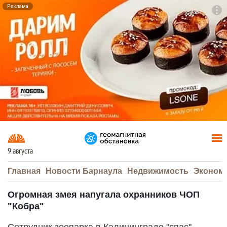
Реклама
To
F7
9 августа
Главная
Новости Барнаула
Недвижимость
Эконом
Огромная змея напугала охранников ЧОП
"Кобра"
Сотрудник зоопарка в Калининграде "спас"