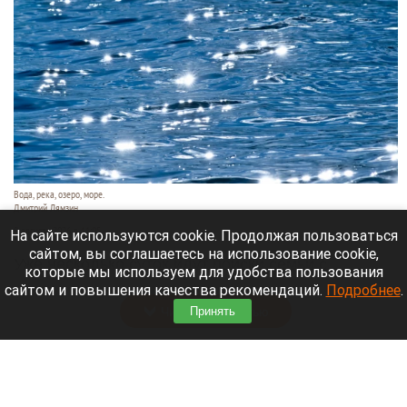
Вода, река, озеро, море.
Дмитрий Лямзин
9 августа 2026 в 11:05
На сайте используются cookie. Продолжая пользоваться
сайтом, вы соглашаетесь на использование cookie,
Уже несколько суток идут поиски семьи с
которые мы используем для удобства пользования
восьмилетним ребенком.
сайтом и повышения качества рекомендаций.
Подробнее
.
Читать полностью
Принять
Нападающий и капитан «Вашингтон Кэпиталз»
рассказал, где будет жить после завершения