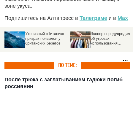
зоне укуса.
Подпишитесь на Алтапресс в
Телеграме
и в
Max
ка
Утопивший «Титаник»
Эксперт предупредил
призрак появился у
об угрозах
00
британских берегов
использования
виртуальных
примерочных
ПО ТЕМЕ:
После трюка с заглатыванием гадюки погиб
россиянин