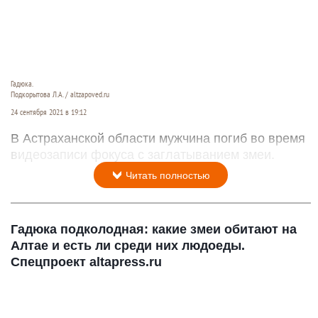
Гадюка.
Подкорытова Л.А. / altzapoved.ru
24 сентября 2021 в 19:12
В Астраханской области мужчина погиб во время
видеозаписи фокуса с заглатыванием змеи.
Читать полностью
Гадюка подколодная: какие змеи обитают на
Алтае и есть ли среди них людоеды.
Спецпроект altapress.ru