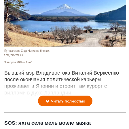
Путешествие Хидэ Масуи по Японии.
t.me/hidemasui
9 августа 2026 в 13:40
Бывший мэр Владивостока Виталий Веркеенко
после окончания политической карьеры
проживает в Японии и строит там курорт с
виллами в духе Лапландии.
Читать полностью
SOS: яхта села мель возле маяка