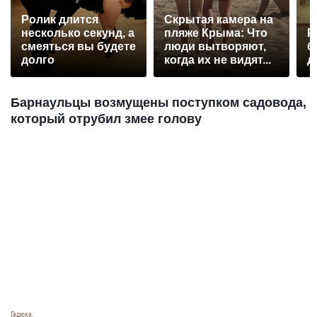
Ролик длится
Скрытая камера на
несколько секунд, а
пляже Крыма: Что
Р
смеяться вы будете
люди вытворяют,
б
долго
когда их не видят...
д
Барнаульцы возмущены поступком садовода,
который отрубил змее голову
Гадюка.